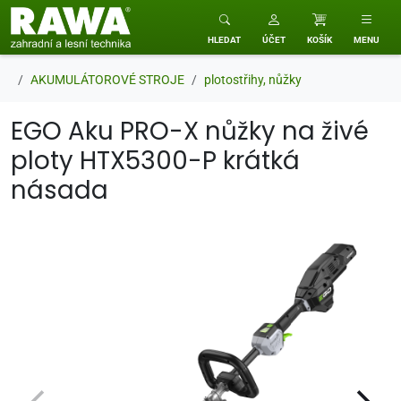
RAWA zahradní a lesní technika
HLEDAT
ÚČET
KOŠÍK
MENU
AKUMULÁTOROVÉ STROJE
plotostřihy, nůžky
EGO Aku PRO-X nůžky na živé
ploty HTX5300-P krátká
násada