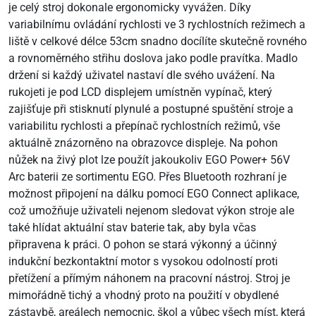
je celý stroj dokonale ergonomicky vyvážen. Díky
variabilnímu ovládání rychlosti ve 3 rychlostních režimech a
liště v celkové délce 53cm snadno docílíte skutečně rovného
a rovnoměrného střihu doslova jako podle pravítka. Madlo
držení si každý uživatel nastaví dle svého uvážení. Na
rukojeti je pod LCD displejem umístněn vypínač, který
zajišťuje při stisknutí plynulé a postupné spuštění stroje a
variabilitu rychlosti a přepínač rychlostních režimů, vše
aktuálně znázorněno na obrazovce displeje. Na pohon
nůžek na živý plot lze použít jakoukoliv EGO Power+ 56V
Arc baterii ze sortimentu EGO. Přes Bluetooth rozhraní je
možnost připojení na dálku pomocí EGO Connect aplikace,
což umožňuje uživateli nejenom sledovat výkon stroje ale
také hlídat aktuální stav baterie tak, aby byla včas
připravena k práci. O pohon se stará výkonný a účinný
indukční bezkontaktní motor s vysokou odolností proti
přetížení a přímým náhonem na pracovní nástroj. Stroj je
mimořádně tichý a vhodný proto na použití v obydlené
zástavbě, areálech nemocnic, škol a vůbec všech míst, která