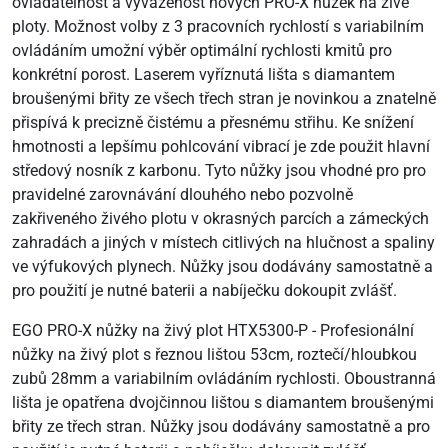
ovladatelnost a vyváženost nových PRO-X nůžek na živé
ploty. Možnost volby z 3 pracovních rychlostí s variabilním
ovládáním umožní výběr optimální rychlosti kmitů pro
konkrétní porost. Laserem vyříznutá lišta s diamantem
broušenými břity ze všech třech stran je novinkou a znatelně
přispívá k precizně čistému a přesnému střihu. Ke snížení
hmotnosti a lepšímu pohlcování vibrací je zde použit hlavní
středový nosník z karbonu. Tyto nůžky jsou vhodné pro pro
pravidelné zarovnávání dlouhého nebo pozvolně
zakřiveného živého plotu v okrasných parcích a zámeckých
zahradách a jiných v místech citlivých na hlučnost a spaliny
ve výfukových plynech. Nůžky jsou dodávány samostatně a
pro použití je nutné baterii a nabíječku dokoupit zvlášť.
EGO PRO-X nůžky na živý plot HTX5300-P - Profesionální
nůžky na živý plot s řeznou lištou 53cm, roztečí/hloubkou
zubů 28mm a variabilním ovládáním rychlosti. Oboustranná
lišta je opatřena dvojčinnou lištou s diamantem broušenými
břity ze třech stran. Nůžky jsou dodávány samostatně a pro