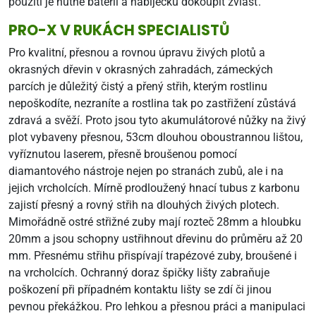
použití je nutné baterii a nabíječku dokoupit zvlášť.
PRO-X V RUKÁCH SPECIALISTŮ
Pro kvalitní, přesnou a rovnou úpravu živých plotů a
okrasných dřevin v okrasných zahradách, zámeckých
parcích je důležitý čistý a přený střih, kterým rostlinu
nepoškodíte, nezraníte a rostlina tak po zastřižení zůstává
zdravá a svěží. Proto jsou tyto akumulátorové nůžky na živý
plot vybaveny přesnou, 53cm dlouhou oboustrannou lištou,
vyříznutou laserem, přesně broušenou pomocí
diamantového nástroje nejen po stranách zubů, ale i na
jejich vrcholcích. Mírně prodloužený hnací tubus z karbonu
zajistí přesný a rovný střih na dlouhých živých plotech.
Mimořádně ostré střižné zuby mají rozteč 28mm a hloubku
20mm a jsou schopny ustřihnout dřevinu do průměru až 20
mm. Přesnému střihu přispívají trapézové zuby, broušené i
na vrcholcích. Ochranný doraz špičky lišty zabraňuje
poškození při případném kontaktu lišty se zdí či jinou
pevnou překážkou. Pro lehkou a přesnou práci a manipulaci