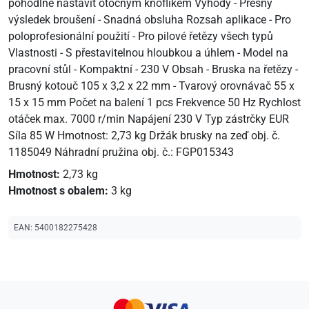
pohodlně nastavit otočným knoflíkem Výhody - Přesný
výsledek broušení - Snadná obsluha Rozsah aplikace - Pro
poloprofesionální použití - Pro pilové řetězy všech typů
Vlastnosti - S přestavitelnou hloubkou a úhlem - Model na
pracovní stůl - Kompaktní - 230 V Obsah - Bruska na řetězy -
Brusný kotouč 105 x 3,2 x 22 mm - Tvarový orovnávač 55 x
15 x 15 mm Počet na balení 1 pcs Frekvence 50 Hz Rychlost
otáček max. 7000 r/min Napájení 230 V Typ zástrčky EUR
Síla 85 W Hmotnost: 2,73 kg Držák brusky na zeď obj. č.
1185049 Náhradní pružina obj. č.: FGP015343
Hmotnost:
2,73 kg
Hmotnost s obalem:
3 kg
EAN:
5400182275428