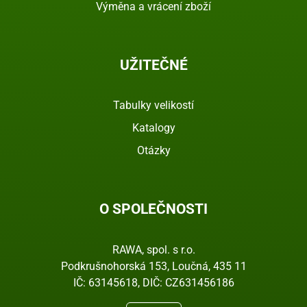
Výměna a vrácení zboží
UŽITEČNÉ
Tabulky velikostí
Katalogy
Otázky
O SPOLEČNOSTI
RAWA, spol. s r.o.
Podkrušnohorská 153, Loučná, 435 11
IČ: 63145618, DIČ: CZ631456186