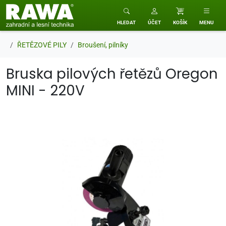
RAWA zahradní a lesní technika
HLEDAT
ÚČET
KOŠÍK
MENU
ŘETĚZOVÉ PILY
Broušení, pilníky
Bruska pilových řetězů Oregon
MINI - 220V