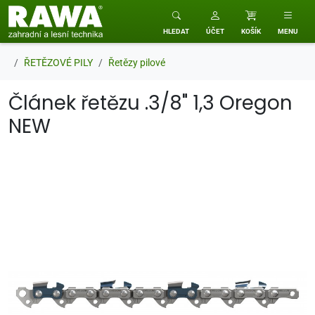
RAWA zahradní a lesní technika
HLEDAT
ÚČET
KOŠÍK
MENU
ŘETĚZOVÉ PILY
Řetězy pilové
Článek řetězu .3/8" 1,3 Oregon
NEW