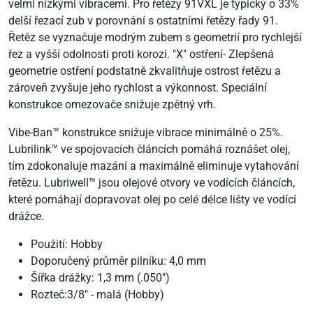
velmi nízkými vibracemi. Pro řetězy 91VXL je typický o 33%
delší řezací zub v porovnání s ostatními řetězy řady 91.
Řetěz se vyznačuje modrým zubem s geometrií pro rychlejší
řez a vyšší odolnosti proti korozi. "X" ostření- Zlepšená
geometrie ostření podstatně zkvalitňuje ostrost řetězu a
zároveň zvyšuje jeho rychlost a výkonnost. Speciální
konstrukce omezovače snižuje zpětný vrh.
Vibe-Ban™ konstrukce snižuje vibrace minimálně o 25%.
Lubrilink™ ve spojovacích článcích pomáhá roznášet olej,
tím zdokonaluje mazání a maximálně eliminuje vytahování
řetězu. Lubriwell™ jsou olejové otvory ve vodících článcích,
které pomáhají dopravovat olej po celé délce lišty ve vodící
drážce.
Použití: Hobby
Doporučený průměr pilníku: 4,0 mm
Šířka drážky: 1,3 mm (.050")
Rozteč:3/8" - malá (Hobby)