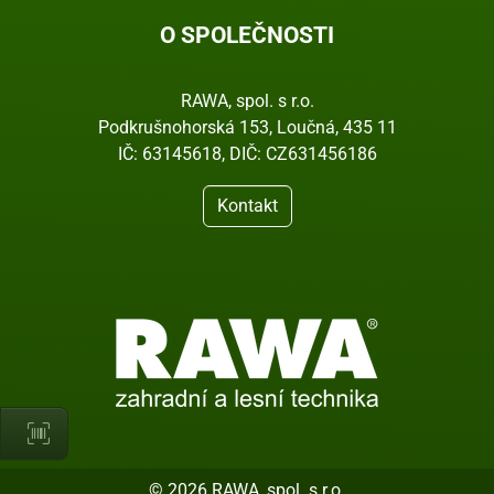
O SPOLEČNOSTI
RAWA, spol. s r.o.
Podkrušnohorská 153, Loučná, 435 11
IČ: 63145618, DIČ: CZ631456186
Kontakt
© 2026 RAWA, spol. s r.o.