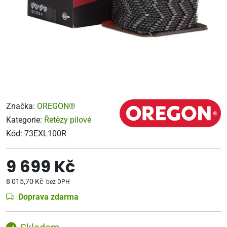
Značka:
OREGON®
Kategorie:
Řetězy pilové
Kód:
73EXL100R
9 699 Kč
8 015,70 Kč
bez DPH
Doprava zdarma