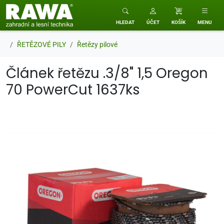
RAWA zahradní a lesní technika
HLEDAT
ÚČET
KOŠÍK
MENU
ŘETĚZOVÉ PILY
Řetězy pilové
Článek řetězu .3/8" 1,5 Oregon
70 PowerCut 1637ks