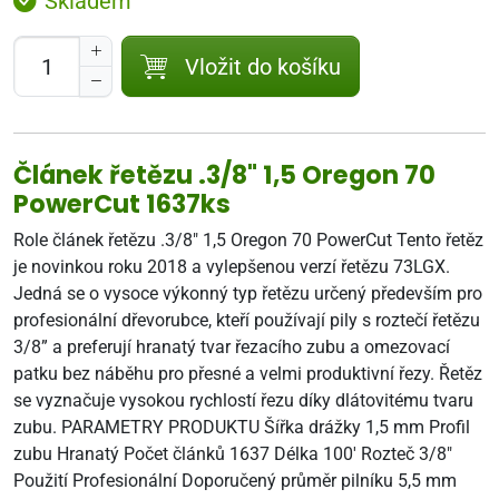
Skladem
Vložit do košíku
Článek řetězu .3/8" 1,5 Oregon 70
PowerCut 1637ks
Role článek řetězu .3/8" 1,5 Oregon 70 PowerCut Tento řetěz
je novinkou roku 2018 a vylepšenou verzí řetězu 73LGX.
Jedná se o vysoce výkonný typ řetězu určený především pro
profesionální dřevorubce, kteří používají pily s roztečí řetězu
3/8” a preferují hranatý tvar řezacího zubu a omezovací
patku bez náběhu pro přesné a velmi produktivní řezy. Řetěz
se vyznačuje vysokou rychlostí řezu díky dlátovitému tvaru
zubu. PARAMETRY PRODUKTU Šířka drážky 1,5 mm Profil
zubu Hranatý Počet článků 1637 Délka 100' Rozteč 3/8"
Použití Profesionální Doporučený průměr pilníku 5,5 mm