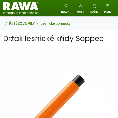
RAWA zahradní a lesní technika
HLEDAT
ÚČET
KOŠÍK
MENU
ŘETĚZOVÉ PILY
Lesnické pomůcky
Držák lesnické křídy Soppec