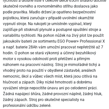
rychlosti a dlouhé liště v celkové délce 65cm snadno docílíte
skutečně rovného a rovnoměrného střihu doslaova jako
podle pravítka. Madlo držení je opatřeno bezpečnostní
pojistkou, která zaručuje v případě uvolnění okamžité
vypnutí stroje. Na rukojeti je umístněn vypínač, který
zajišťuje při stisknutí plynulé a postupné spuštění stroje a
variabilitu rychlosti. Na pohon nůžek na živý plot lze použít
jakoukoliv baterii ze sortimentu EGO Power+ Professional X
a např. baterie 28Ah vám umožní pracovat nepřetržitě až 7
hodin. O pohon se stará výkonný a účinný bezuhlíkový
motor s vysokou odolností proti přetížení a přímým
náhonem na pracovní nástroj. Stroj je mimořádně tichý a
vhodný proto na použití v obydlené zástavbě, areálech
nemocnic, škol a vůbec všech míst, která jsou citlivá na
hlučnost a zápach. Díky nízké hmotnosti a dobrému
vyvážení stroje nepocítíte únavu ani po celodenní práci.
Žádná napájecí šňůra, žádné provozní náplně, žádný hluk,
žádný zápach. Stroj pro skutečné specialisty na
profesionální údržbu zeleně.