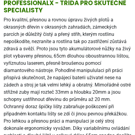
PROFESSIONALX - TŘÍDA PRO SKUTEČNÉ
SPECIALISTY
Pro kvalitní, přesnou a rovnou úpravu živých plotů a
okrasných dřevin v okrasných zahradách, zámeckých
parcích je důležitý čistý a přený střih, kterým rostlinu
nepoškodíte, nezraníte a rostlina tak po zastřižení zůstává
zdravá a svěží. Proto jsou tyto akumulátorové nůžky na živý
plot vybaveny přesnou, 65cm dlouhou oboustrannou lištou,
vyříznutou laserem, přesně broušenou pomocí
diamantového nástroje. Pohodlné manipululaci při práci
přispívá skutečnost, že napájecí baterii uživatel nese na
zádech a stroj je tak velmi lehký a obratný. Mimořádně ostré
střižné zuby mají rozteč 33mm a hloubku 20mm a jsou
schopny ustřihnout dřevinu do průměru až 20 mm.
Ochranný doraz špičky lišty zabraňuje poškození při
případném kontaktu lišty se zdí či jinou pevnou překážkou.
Pro lehkou a přesnou práci a manipulaci je celý stroj
dokonale ergonomicky vyvážen. Díky variabilnímu ovládání