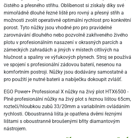
čistého a přesného střihu. Oblíbenost si získaly díky své
mimořádně dlouhé řezné liště pro rovný a přesný střih a
možnosti zvolit operativně optimální rychlost pro konkrétní
porost. Tyto nůžky jsou vhodné pro pro pravidelné
zarovnávání dlouhého nebo pozvolně zakřiveného živého
plotu v profesionálním nasazení v okrasných parcích a
zámeckých zahradách a jiných v místech citlivých na
hlučnost a spaliny ve výfukových plynech. Stroj se používá
ve spojení s profesionální zádovou baterií, nesenou na
komfortním postroji. Nůžky jsou dodávány samostatně a
pro použití je nutné baterii a nabíječku dokoupit zvlášť.
EGO Power+ Professional X nůžky na živý plot HTX6500 -
Plně profesionální nůžky na živý plot s řeznou lištou 65cm,
roztečí/hloubkou zubů 33/20mm a variabilním ovládáním
rychlosti. Oboustranná lišta je opatřena dvěmi řeznými
lištami s oboustranně broušenými břity diamantovým
nástrojem.