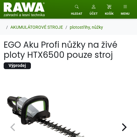
RAWA zahradní a lesní technika
HLEDAT
ÚČET
KOŠÍK
MENU
AKUMULÁTOROVÉ STROJE
plotostřihy, nůžky
EGO Aku Profi nůžky na živé
ploty HTX6500 pouze stroj
Výprodej