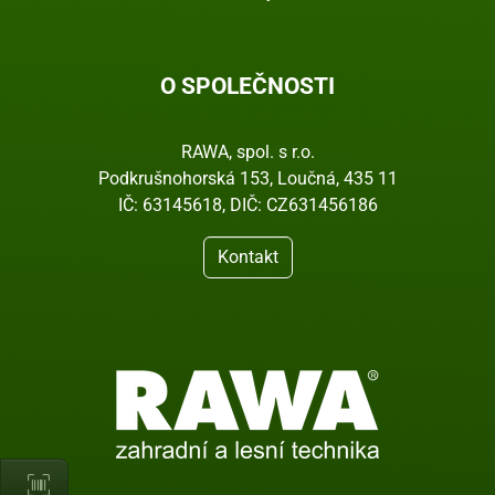
O SPOLEČNOSTI
RAWA, spol. s r.o.
Podkrušnohorská 153, Loučná, 435 11
IČ: 63145618, DIČ: CZ631456186
Kontakt