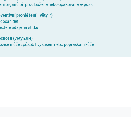
ní orgánů při prodloužené nebo opakované expozic
entivní prohlášení - věty P)
dosah dětí
ečtěte údaje na štítku
čnosti (věty EUH)
zice může způsobit vysušení nebo popraskání kůže