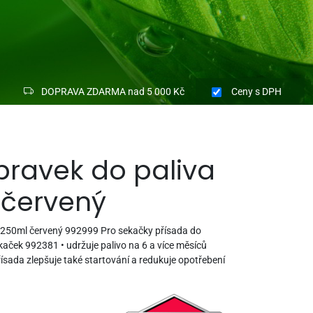
DOPRAVA ZDARMA nad 5 000 Kč
Ceny
s DPH
ípravek do paliva
 červený
S 250ml červený 992999 Pro sekačky přísada do
kaček 992381 • udržuje palivo na 6 a více měsíců
řísada zlepšuje také startování a redukuje opotřebení