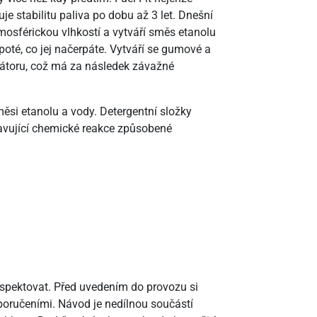
je stabilitu paliva po dobu až 3 let. Dnešní
mosférickou vlhkostí a vytváří směs etanolu
poté, co jej načerpáte. Vytváří se gumové a
rátoru, což má za následek závažné
ěsi etanolu a vody. Detergentní složky
avující chemické reakce způsobené
espektovat. Před uvedením do provozu si
poručeními. Návod je nedílnou součástí