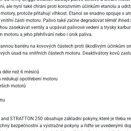
ní, ale nyní také chrání proti korozivním účinkům etanolu a udržu
otory, protože přitahují vlhkost. Etanol se snadno spojuje s at
vnitřní části motoru. Palivo také začne degradovat téměř ihned 
ou zasekávat ventily a ucpávat palivové vedení a trysky karbu
 motoru a jeho přehřívání nebo i únik paliva.
hrannou bariéru na kovových částech proti škodlivým účinkům sm
ých úsad na vnitřních částech motoru. Deaktivátory kovů zast
 déle než 6 měsíců
 a redukují opotřebení motoru
arších motorů
ínu
 and STRATTON 250 obsahuje základní pokyny, které je třeba r
echny bezpečnostní a výstražné pokyny a řiďte se uvedenými do