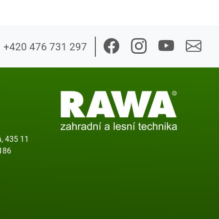
+420 476 731 297
, 435 11
186