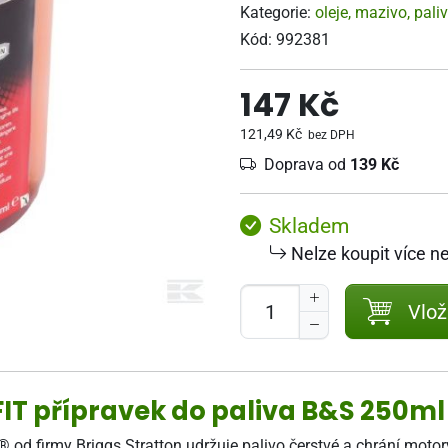
Kategorie:
oleje, mazivo, pali
Kód:
992381
147 Kč
121,49 Kč
bez DPH
Doprava od
139 Kč
Skladem
Nelze koupit více n
Vlož
 FIT přípravek do paliva B&S 250m
 od firmy Briggs Stratton udržuje palivo čerstvé a chrání motory