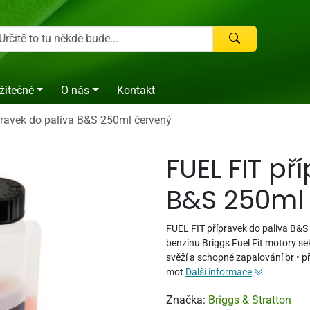
žitečné
O nás
Kontakt
pravek do paliva B&S 250ml červený
FUEL FIT př
B&S 250ml
FUEL FIT přípravek do paliva B&
benzínu Briggs Fuel Fit motory se
svěží a schopné zapalování br • p
mot
Další informace
Značka:
Briggs & Stratton