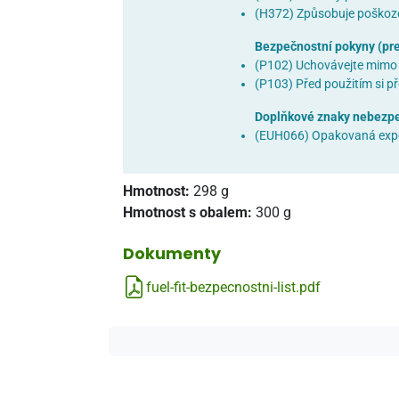
(H372) Způsobuje poškoze
Bezpečnostní pokyny (prev
(P102) Uchovávejte mimo 
(P103) Před použitím si př
Doplňkové znaky nebezpe
(EUH066) Opakovaná expo
Hmotnost:
298 g
Hmotnost s obalem:
300 g
Dokumenty
fuel-fit-bezpecnostni-list.pdf