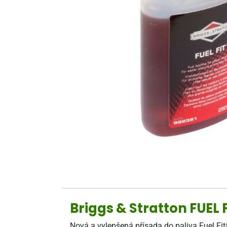
Briggs & Stratton FUEL
Nová a vylepšená přísada do paliva Fuel Fit®