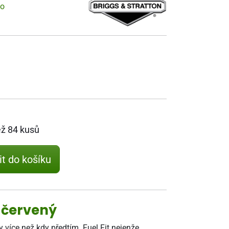
vo
ež 84 kusů
it do košíku
l červený
 více než kdy předtím. Fuel Fit nejenže