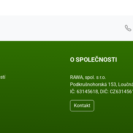
O SPOLEČNOSTI
stí
RAWA, spol. s r.o.
Podkrušnohorská 153, Loučná
IČ: 63145618, DIČ: CZ631456
Kontakt