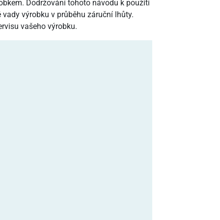
obkem. Dodržování tohoto návodu k použití
vady výrobku v průběhu záruční lhůty.
ervisu vašeho výrobku.