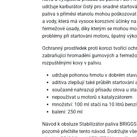
udržuje karburátor čistý pro snadné startová
paliva s příměsí etanolu mohou poškozovat m
a vody, která má vysoce korozivní účinky na 
fermežové úsady, díky kterým se mohou moh
problémy při startování motoru, špatný výkon
Ochranný prostředek proti korozi tvořící oc
zabraňující hromadění gumových a fermežov
rozpuštěnými kovy v palivu.
udržuje pohonou hmotu v dobrém stavu
aditiva zlepšují také průběh startování
současně nahrazují přísadu olova u st
nepoužívat u motorů s katalyzátorem
množství: 100 ml stačí na 10 litrů benz
balení: 250 ml
Návod k obsluze Stabilizátor paliva BRIGGS
pozorně přečtěte tento návod. Dodržujte vš