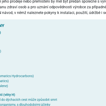
eho prodeje nebo přemístění by měl být předán společně s výr
u zdraví osob a pro uznání odpovědnosti výrobce za případné 
ávod, v němž naleznete pokyny k instalaci, použití, údržbě i s
NY
)
)
romatics Hydrocarbons)
atics)
alene)
i (věty H)
tí do dýchacích cest může způsobit smrt
 organismy, s dlouhodobými účinky