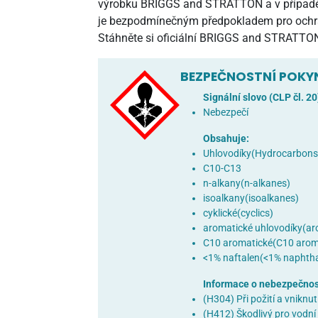
výrobku BRIGGS and STRATTON a v případě j
je bezpodmínečným předpokladem pro ochran
Stáhněte si oficiální BRIGGS and STRATTON n
BEZPEČNOSTNÍ POKY
Signální slovo (CLP čl. 20
Nebezpečí
Obsahuje:
Uhlovodíky(Hydrocarbons
C10-C13
n-alkany(n-alkanes)
isoalkany(isoalkanes)
cyklické(cyclics)
aromatické uhlovodíky(a
C10 aromatické(C10 arom
<1% naftalen(<1% naphth
Informace o nebezpečnost
(H304) Při požití a vniknu
(H412) Škodlivý pro vodní