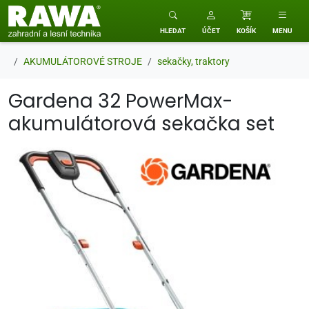
RAWA zahradní a lesní technika
HLEDAT
ÚČET
KOŠÍK
MENU
AKUMULÁTOROVÉ STROJE
sekačky, traktory
Gardena 32 PowerMax-
akumulátorová sekačka set