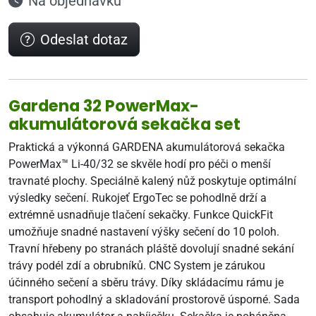
Na objednávku
Odeslat dotaz
Gardena 32 PowerMax-
akumulátorová sekačka set
Praktická a výkonná GARDENA akumulátorová sekačka
PowerMax™ Li-40/32 se skvěle hodí pro péči o menší
travnaté plochy. Speciálně kalený nůž poskytuje optimální
výsledky sečení. Rukojeť ErgoTec se pohodlně drží a
extrémně usnadňuje tlačení sekačky. Funkce QuickFit
umožňuje snadné nastavení výšky sečení do 10 poloh.
Travní hřebeny po stranách pláště dovolují snadné sekání
trávy podél zdí a obrubníků. CNC System je zárukou
účinného sečení a sběru trávy. Díky skládacímu rámu je
transport pohodlný a skladování prostorově úsporné. Sada