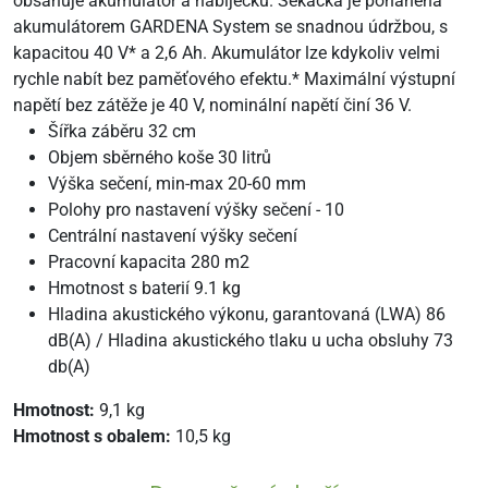
obsahuje akumulátor a nabíječku. Sekačka je poháněna
akumulátorem GARDENA System se snadnou údržbou, s
kapacitou 40 V* a 2,6 Ah. Akumulátor lze kdykoliv velmi
rychle nabít bez paměťového efektu.* Maximální výstupní
napětí bez zátěže je 40 V, nominální napětí činí 36 V.
Šířka záběru 32 cm
Objem sběrného koše 30 litrů
Výška sečení, min-max 20-60 mm
Polohy pro nastavení výšky sečení - 10
Centrální nastavení výšky sečení
Pracovní kapacita 280 m2
Hmotnost s baterií 9.1 kg
Hladina akustického výkonu, garantovaná (LWA) 86
dB(A) / Hladina akustického tlaku u ucha obsluhy 73
db(A)
Hmotnost:
9,1 kg
Hmotnost s obalem:
10,5 kg