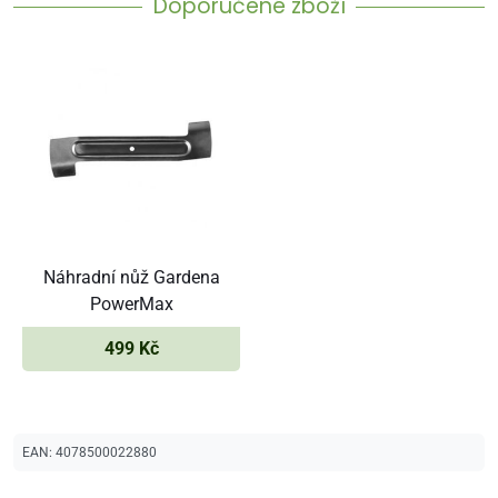
Doporučené zboží
Náhradní nůž Gardena
PowerMax
499 Kč
EAN:
4078500022880