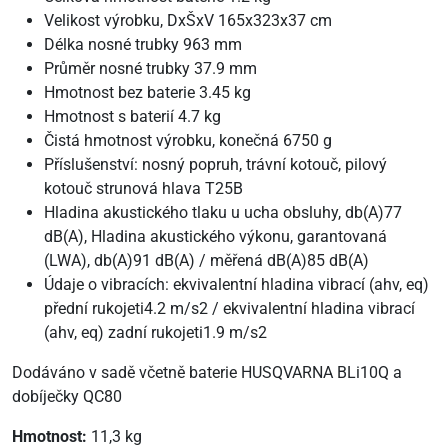
Velikost výrobku, DxŠxV 165x323x37 cm
Délka nosné trubky 963 mm
Průměr nosné trubky 37.9 mm
Hmotnost bez baterie 3.45 kg
Hmotnost s baterií 4.7 kg
Čistá hmotnost výrobku, konečná 6750 g
Příslušenství: nosný popruh, trávní kotouč, pilový
kotouč strunová hlava T25B
Hladina akustického tlaku u ucha obsluhy, db(A)77
dB(A), Hladina akustického výkonu, garantovaná
(LWA), db(A)91 dB(A) / měřená dB(A)85 dB(A)
Údaje o vibracích: ekvivalentní hladina vibrací (ahv, eq)
přední rukojeti4.2 m/s2 / ekvivalentní hladina vibrací
(ahv, eq) zadní rukojeti1.9 m/s2
Dodáváno v sadě včetně baterie HUSQVARNA BLi10Q a
dobíječky QC80
Hmotnost:
11,3 kg