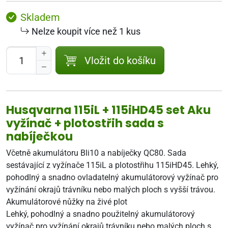
Skladem
Nelze koupit více než 1 kus
Vložit do košíku
Husqvarna 115iL + 115iHD45 set Aku
vyžínač + plotostřih sada s
nabíječkou
Včetně akumulátoru Bli10 a nabíječky QC80. Sada
sestávající z vyžínače 115iL a plotostřihu 115iHD45. Lehký,
pohodlný a snadno ovladatelný akumulátorový vyžínač pro
vyžínání okrajů trávníku nebo malých ploch s vyšší trávou.
Akumulátorové nůžky na živé plot
Lehký, pohodlný a snadno použitelný akumulátorový
vyžínač pro vyžínání okrajů trávníku nebo malých ploch s