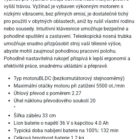
vyšší trávou. Vyžínač je vybaven výkonným motorem s
nízkými vibracemi, bez přímých emisí, je dostatečně tichý
pro použití v obytných oblastech, aniž by rušil vlastní rodinu
nebo sousedy. Intuitivní klávesnice umožňuje bezpečné a
pohodlné spuštění a zastavení. Teleskopická nosná trubka
umožňuje snadno přizpůsobit stroj vaší tělesné výšce,
abyste mohli zaujmout pohodlnou pracovní polohu.
Pohodlně nastavitelná rukojeť přispívá k lepší ergonomii a
efektivitě práce, snadnému ukládání a přepravě.
Typ motoruBLDC (bezkomutátorový stejnosměrný)
Maximální otáčky motoru při zatížení 5500 ot./min
Úhlový převod s poměrem 2.27
Úhel náklonu převodového soukolí 20
°
Šířka záběru 33 cm
Lion baterie o napětí 36 V s kapcitou 4.0 Ah
Typická doba nabíjení baterie na 100%: 132 min
Celková hmotnost baterie 1.2 kg