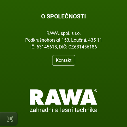
O SPOLEČNOSTI
RAWA, spol. s r.o.
Podkrušnohorská 153, Loučná, 435 11
IČ: 63145618, DIČ: CZ631456186
Kontakt