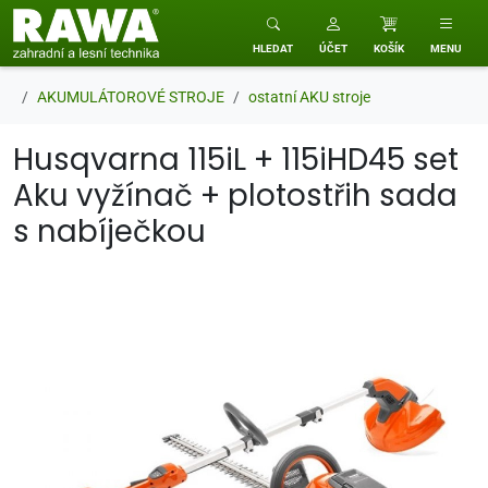
RAWA zahradní a lesní technika
HLEDAT
ÚČET
KOŠÍK
MENU
AKUMULÁTOROVÉ STROJE
ostatní AKU stroje
Husqvarna 115iL + 115iHD45 set
Aku vyžínač + plotostřih sada
s nabíječkou