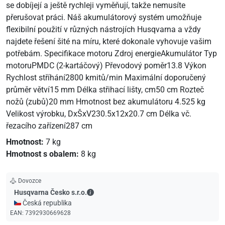
se dobíjejí a ještě rychleji vyměňují, takže nemusíte
přerušovat práci. Náš akumulátorový systém umožňuje
flexibilní použití v různých nástrojích Husqvarna a vždy
najdete řešení šité na míru, které dokonale vyhovuje vašim
potřebám. Specifikace motoru Zdroj energieAkumulátor Typ
motoruPMDC (2-kartáčový) Převodový poměr13.8 Výkon
Rychlost stříhání2800 kmitů/min Maximální doporučený
průměr větví15 mm Délka střihací lišty, cm50 cm Rozteč
nožů (zubů)20 mm Hmotnost bez akumulátoru 4.525 kg
Velikost výrobku, DxŠxV230.5x12x20.7 cm Délka vč.
řezacího zařízení287 cm
Hmotnost:
7 kg
Hmotnost s obalem:
8 kg
Dovozce
Husqvarna Česko s.r.o. - Kontaktní údaje
Husqvarna Česko s.r.o.
🇨🇿 Česká republika
EAN:
7392930669628