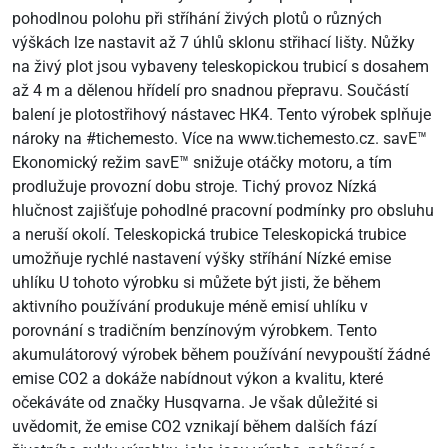
pohodlnou polohu při stříhání živých plotů o různých
výškách lze nastavit až 7 úhlů sklonu střihací lišty. Nůžky
na živý plot jsou vybaveny teleskopickou trubicí s dosahem
až 4 m a dělenou hřídelí pro snadnou přepravu. Součástí
balení je plotostřihový nástavec HK4. Tento výrobek splňuje
nároky na #tichemesto. Více na www.tichemesto.cz. savE™
Ekonomický režim savE™ snižuje otáčky motoru, a tím
prodlužuje provozní dobu stroje. Tichý provoz Nízká
hlučnost zajišťuje pohodlné pracovní podmínky pro obsluhu
a neruší okolí. Teleskopická trubice Teleskopická trubice
umožňuje rychlé nastavení výšky stříhání Nízké emise
uhlíku U tohoto výrobku si můžete být jisti, že během
aktivního používání produkuje méně emisí uhlíku v
porovnání s tradičním benzínovým výrobkem. Tento
akumulátorový výrobek během používání nevypouští žádné
emise CO2 a dokáže nabídnout výkon a kvalitu, které
očekáváte od značky Husqvarna. Je však důležité si
uvědomit, že emise CO2 vznikají během dalších fází