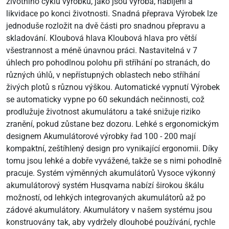
životního cyklu výrobku, jako jsou výroba, nabíjení a
likvidace po konci životnosti. Snadná přeprava Výrobek lze
jednoduše rozložit na dvě části pro snadnou přepravu a
skladování. Kloubová hlava Kloubová hlava pro větší
všestrannost a méně únavnou práci. Nastavitelná v 7
úhlech pro pohodlnou polohu při stříhání po stranách, do
různých úhlů, v nepřístupných oblastech nebo stříhání
živých plotů s různou výškou. Automatické vypnutí Výrobek
se automaticky vypne po 60 sekundách nečinnosti, což
prodlužuje životnost akumulátoru a také snižuje riziko
zranění, pokud zůstane bez dozoru. Lehké s ergonomickým
designem Akumulátorové výrobky řad 100 - 200 mají
kompaktní, zeštíhlený design pro vynikající ergonomii. Díky
tomu jsou lehké a dobře vyvážené, takže se s nimi pohodlně
pracuje. Systém výměnných akumulátorů Vysoce výkonný
akumulátorový systém Husqvarna nabízí širokou škálu
možností, od lehkých integrovaných akumulátorů až po
zádové akumulátory. Akumulátory v našem systému jsou
konstruovány tak, aby vydržely dlouhobé používání, rychle