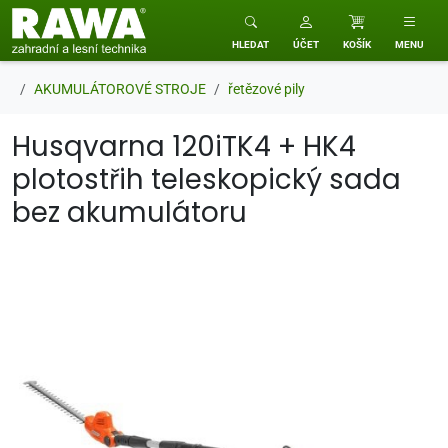
RAWA zahradní a lesní technika
HLEDAT
ÚČET
KOŠÍK
MENU
AKUMULÁTOROVÉ STROJE
řetězové pily
Husqvarna 120iTK4 + HK4
plotostřih teleskopický sada
bez akumulátoru