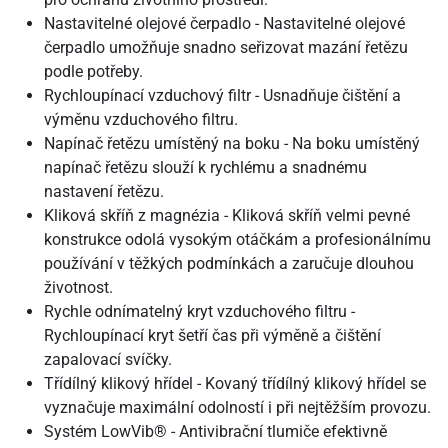
Nastavitelné olejové čerpadlo - Nastavitelné olejové
čerpadlo umožňuje snadno seřizovat mazání řetězu
podle potřeby.
Rychloupínací vzduchový filtr - Usnadňuje čištění a
výměnu vzduchového filtru.
Napínač řetězu umístěný na boku - Na boku umístěný
napínač řetězu slouží k rychlému a snadnému
nastavení řetězu.
Kliková skříň z magnézia - Kliková skříň velmi pevné
konstrukce odolá vysokým otáčkám a profesionálnímu
používání v těžkých podmínkách a zaručuje dlouhou
životnost.
Rychle odnímatelný kryt vzduchového filtru -
Rychloupínací kryt šetří čas při výměně a čištění
zapalovací svíčky.
Třídílný klikový hřídel - Kovaný třídílný klikový hřídel se
vyznačuje maximální odolností i při nejtěžším provozu.
Systém LowVib® - Antivibrační tlumiče efektivně