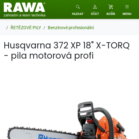
RAWA zahradní a lesní technika
HLEDAT
ÚČET
KOŠÍK
MENU
ŘETĚZOVÉ PILY
Benzínové profesionální
Husqvarna 372 XP 18" X-TORQ
- pila motorová profi