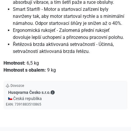
absorbují vibrace, a tím šetří paže a ruce obsluhy.
Smart Start® - Motor a startovací zařízení byly
navrženy tak, aby motor startoval rychle a s minimální
námahou. Odpor startovací šňůry je snížen až o 40%.
Ergonomická rukojeť - Zalomená přední rukojeť
dovoluje lepší uchopení a přirozenou pracovní polohu.
Řetězová brzda aktivovaná setrvačností - Účinná,
setrvačností aktivovaná brzda řetězu.
Hmotnost:
6,5 kg
Hmotnost s obalem:
9 kg
Dovozce
Husqvarna Česko s.r.o. - Kontaktní údaje
Husqvarna Česko s.r.o.
🇨🇿 Česká republika
EAN:
7391883510865