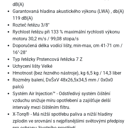
dB(A)
Garantovaná hladina akustického výkonu (LWA) , db(A)
119 dB(A)
Rozteč řetězu 3/8"
Rychlost řetězu při 133 % maximální rychlosti výkonu
motoru 30,2 m/s / 99,08 stopa/s
Doporučená délka vodící lišty, min-max, cm 41-71 cm /
16"-28"
Typ řetězky Prstencová řetězka 7 Z
Uchycení lišty Velké
Hmotnost (bez řezného nástroje), kg 6,5 kg / 14,3 liber
Rozměry balení, DxŠxV 48x26,5x34,5 mm / 0x0x0
palců
Systém Air Injection™ - Odstředivý systém čištění
vzduchu snižuje míru opotřebení a zajišťuje delší
intervaly mezi čištěním filtru.
X-Torq® - Má nižší spotřebu paliva a nižší hladiny
zplodin ve srovnání s nejpřísnějšími světovými předpisy
pro ochranu životního prostředí.