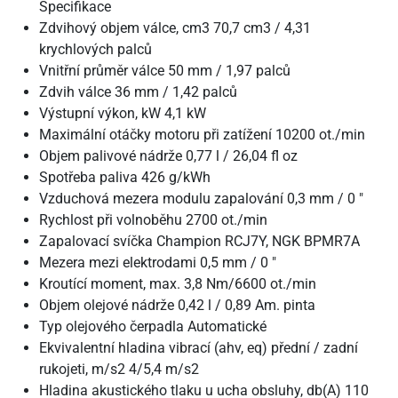
Specifikace
Zdvihový objem válce, cm3 70,7 cm3 / 4,31
krychlových palců
Vnitřní průměr válce 50 mm / 1,97 palců
Zdvih válce 36 mm / 1,42 palců
Výstupní výkon, kW 4,1 kW
Maximální otáčky motoru při zatížení 10200 ot./min
Objem palivové nádrže 0,77 l / 26,04 fl oz
Spotřeba paliva 426 g/kWh
Vzduchová mezera modulu zapalování 0,3 mm / 0 "
Rychlost při volnoběhu 2700 ot./min
Zapalovací svíčka Champion RCJ7Y, NGK BPMR7A
Mezera mezi elektrodami 0,5 mm / 0 "
Kroutící moment, max. 3,8 Nm/6600 ot./min
Objem olejové nádrže 0,42 l / 0,89 Am. pinta
Typ olejového čerpadla Automatické
Ekvivalentní hladina vibrací (ahv, eq) přední / zadní
rukojeti, m/s2 4/5,4 m/s2
Hladina akustického tlaku u ucha obsluhy, db(A) 110