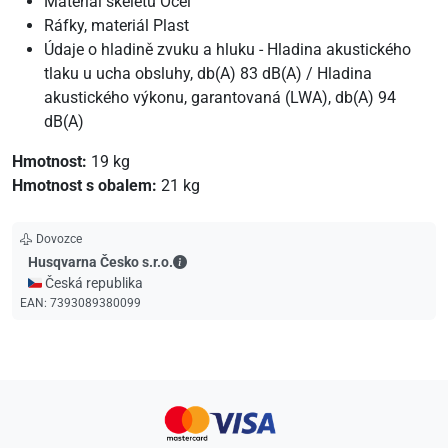
Materiál skeletu Ocel
Ráfky, materiál Plast
Údaje o hladině zvuku a hluku - Hladina akustického
tlaku u ucha obsluhy, db(A) 83 dB(A) / Hladina
akustického výkonu, garantovaná (LWA), db(A) 94
dB(A)
Hmotnost:
19 kg
Hmotnost s obalem:
21 kg
Dovozce
Husqvarna Česko s.r.o. - Kontaktní údaje
Husqvarna Česko s.r.o.
🇨🇿 Česká republika
EAN:
7393089380099