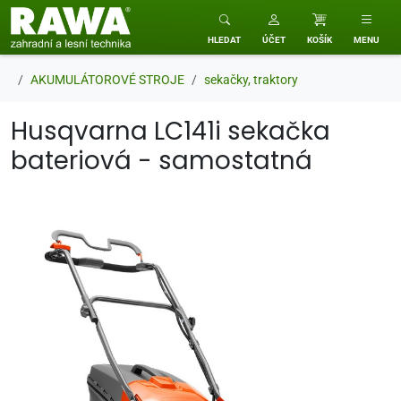
RAWA zahradní a lesní technika
HLEDAT
ÚČET
KOŠÍK
MENU
AKUMULÁTOROVÉ STROJE
sekačky, traktory
Husqvarna LC141i sekačka
bateriová - samostatná