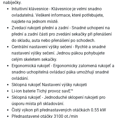
nabíječky.
Intuitivní klávesnice - Klávesnice je velmi snadno
ovladatelná. Veškeré informace, které potřebujete,
najdete na jednom místě.
Zvedací rukojeti přední a zadní - Snadné uchopení na
přední a zadní části pro zvedání sekačky při přenášení
do skladu, auta nebo přenášení po schodech.
Centrální nastavení výšky sečení - Rychlé a snadné
nastavení výšky sečení. Jednou pákou pohybujete
celým skeletem sekačky.
Ergonomická rukojeť - Ergonomicky zalomená rukojeť a
snadno uchopitelná ovládací páka umožňují snadné
ovládání.
Sklopná rukojeť Nastavení výšky rukojeti
Li-ion baterie Tichý provoz savE™
Sklopná rukojeť - Jednoduché sklopení rukojeti pro
úsporu místa při skladování.
Čistý výkon při přednastavených otáčkách 0.55 kW
Přednastavené otáčky 3100 ot./min