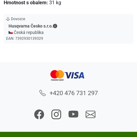
Hmotnost s obalem:
31 kg
Dovozce
Husqvarna Česko s.r.o. - Kontaktní údaje
Husqvarna Česko s.r.o.
🇨🇿 Česká republika
EAN:
7392930139329
+420 476 731 297