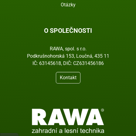
Otázky
O SPOLEČNOSTI
RAWA, spol. s r.o.
Podkrušnohorská 153, Loučná, 435 11
IČ: 63145618, DIČ: CZ631456186
Kontakt