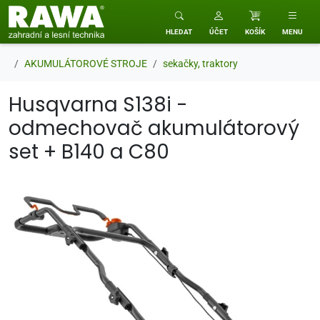
RAWA zahradní a lesní technika
HLEDAT
ÚČET
KOŠÍK
MENU
AKUMULÁTOROVÉ STROJE
sekačky, traktory
Husqvarna S138i -
odmechovač akumulátorový
set + B140 a C80