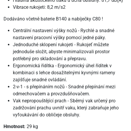
Hladina akustického tlaku u ucha obsluhy: 81,7 dB(A)
Vibrace rukojeti: 8,2 m/s2
Dodáváno včetně baterie B140 a nabíječky C80 !
Centrální nastavení výšky nožů - Rychlé a snadné
nastavení pracovní výšky pomocí jedné páky.
Jednoduché sklopení rukojeti - Rukojeť můžete
jednoduše složit, abyste minimalizovali prostor
potřebný pro skladování a přepravu.
Ergonomická řídítka - Ergonomický úhel řídítek v
kombinaci s lehce dosažitelnými kyvnými rameny
zajišťuje snadné ovládání.
2-v-1 - s přepínáním nožů - Snadné přepínání mezi
odmechovačem a provzdušňovačem.
Vak nepropouštějící prach - Sběrný vak určený pro
zadržování prachu uvnitř vaku, který zabraňuje jeho
vyfoukávání do obličeje obsluhy.
Hmotnost:
29 kg