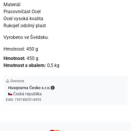
Materiál
Pracovníčást Ocel
Ocel vysoká kvalita
Rukojeť odolný plast
Vyrobeno ve Švédsku.
Hmotnost: 450 g
Hmotnost:
450 g
Hmotnost s obalem:
0,5 kg
Dovozce
Husqvarna Česko s.r.o. - Kontaktní údaje
Husqvarna Česko s.r.o.
🇨🇿 Česká republika
EAN:
7391883514955