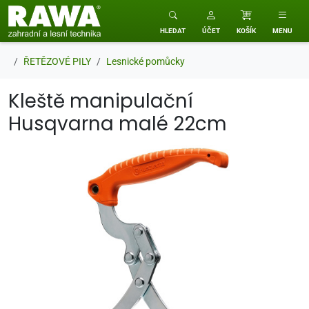
RAWA zahradní a lesní technika
HLEDAT
ÚČET
KOŠÍK
MENU
ŘETĚZOVÉ PILY
Lesnické pomůcky
Kleště manipulační
Husqvarna malé 22cm