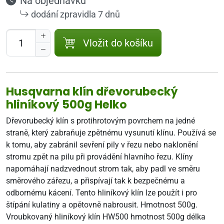
Na objednávku
dodání zpravidla 7 dnů
Vložit do košíku
Husqvarna klín dřevorubecký
hliníkový 500g Helko
Dřevorubecký klín s protihrotovým povrchem na jedné
straně, který zabraňuje zpětnému vysunutí klínu. Používá se
k tomu, aby zabránil sevření pily v řezu nebo naklonění
stromu zpět na pilu při provádění hlavního řezu. Klíny
napomáhají nadzvednout strom tak, aby padl ve směru
směrového zářezu, a přispívají tak k bezpečnému a
odbornému kácení. Tento hliníkový klín lze použít i pro
štípání kulatiny a opětovně nabrousit. Hmotnost 500g.
Vroubkovaný hliníkový klín HW500 hmotnost 500g délka