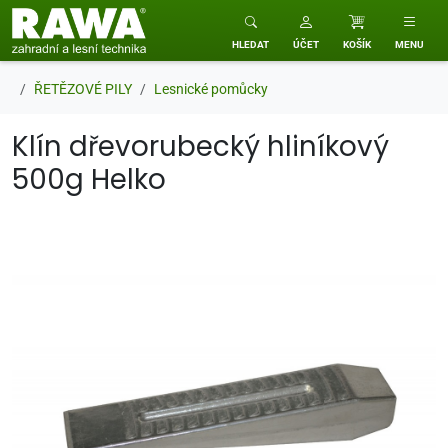
RAWA zahradní a lesní technika
HLEDAT
ÚČET
KOŠÍK
MENU
ŘETĚZOVÉ PILY
Lesnické pomůcky
Klín dřevorubecký hliníkový
500g Helko