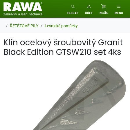
RAWA zahradní a lesní technika
HLEDAT
ÚČET
KOŠÍK
MENU
ŘETĚZOVÉ PILY
Lesnické pomůcky
Klín ocelový šroubovitý Granit
Black Edition GTSW210 set 4ks