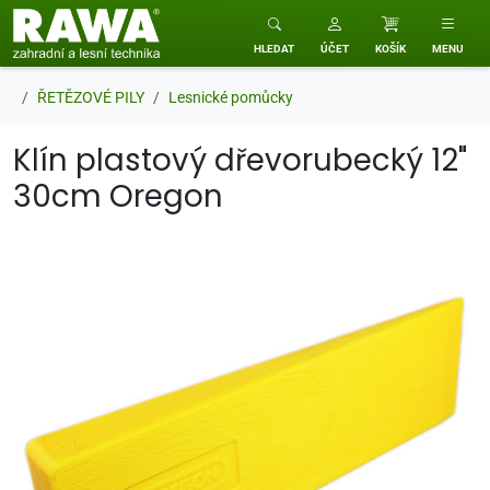
RAWA zahradní a lesní technika
HLEDAT
ÚČET
KOŠÍK
MENU
ŘETĚZOVÉ PILY
Lesnické pomůcky
Klín plastový dřevorubecký 12"
30cm Oregon