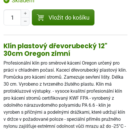
Skladem
Vložit do košíku
Klín plastový dřevorubecký 12"
30cm Oregon zimní
Profesionální klín pro směrové kácení Oregon určený pro
práci v chladném počasí. Kacecí dřevorubecký plastový klín.
Pomůcka pro kácení stromů. Zamezuje sevření lišty. Délka
30 cm. Vyrobeno z tvrzeného žlutého plastu. Klín má
protiskluzové výstupky. - vysoce kvalitní profesionální klín
pro kácení stromů certifikovaný KWF FPA - vyrobený z
odolného nárazuvdorného polyamidu PA 6.6 - klín je
vyroben s příčnými a podelnými drážkami, které udržují klín
v držce v požadované poloze - speciální příměs pružného
nylonu zajišťuje extrémní odolnost vůči mrazu až do -25°C -