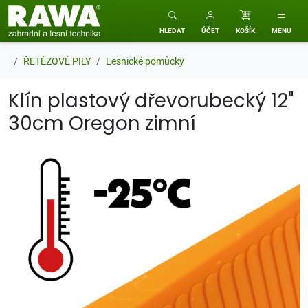
RAWA zahradní a lesní technika
HLEDAT
ÚČET
KOŠÍK
MENU
ŘETĚZOVÉ PILY
Lesnické pomůcky
Klín plastový dřevorubecký 12"
30cm Oregon zimní