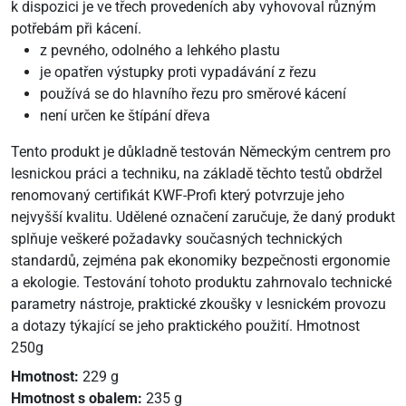
k dispozici je ve třech provedeních aby vyhovoval různým
potřebám při kácení.
z pevného, odolného a lehkého plastu
je opatřen výstupky proti vypadávání z řezu
používá se do hlavního řezu pro směrové kácení
není určen ke štípání dřeva
Tento produkt je důkladně testován Německým centrem pro
lesnickou práci a techniku, na základě těchto testů obdržel
renomovaný certifikát KWF-Profi který potvrzuje jeho
nejvyšší kvalitu. Udělené označení zaručuje, že daný produkt
splňuje veškeré požadavky současných technických
standardů, zejména pak ekonomiky bezpečnosti ergonomie
a ekologie. Testování tohoto produktu zahrnovalo technické
parametry nástroje, praktické zkoušky v lesnickém provozu
a dotazy týkající se jeho praktického použití. Hmotnost
250g
Hmotnost:
229 g
Hmotnost s obalem:
235 g