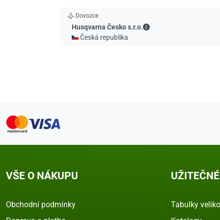
Dovozce
Husqvarna Česko s.r.o.
Husqvarna Česko s.r.o.
🇨🇿 Česká republika
VŠE O NÁKUPU
UŽITEČNÉ
Obchodní podmínky
Tabulky veliko