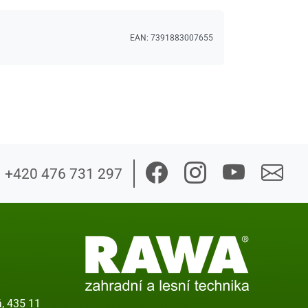
EAN:
7391883007655
+420 476 731 297
, 435 11