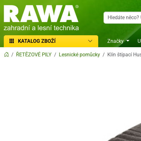
RAWA zahradní a lesní technika
KATALOG ZBOŽÍ
Značky
U
ŘETĚZOVÉ PILY
Lesnické pomůcky
Klín štípací H