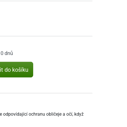
10 dnů
it do košíku
e odpovídající ochranu obličeje a očí, když