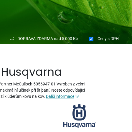
DOPRAVA ZDARMA nad 5 000 Kč
Ceny
s DPH
cí Husqvarna
 Partner McCulloch 5056947-01 Vyroben z velmi
o maximální účinek při štípání. Noste odpovídající
ází k úderům kovu na kov.
Další informace