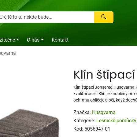
žitečné
O nás
Kontakt
usqvarna
Klín štípa
Klín štípací Jonsered Husqvarna
kvalitní oceli. Klín je zaoblený pr
ochranu obličeje a očí, když doch
Značka:
Husqvarna
Kategorie:
Lesnické pomůcky
Kód:
5056947-01