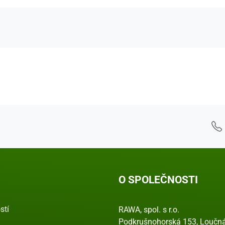
 - Kontaktní údaje
O SPOLEČNOSTI
stí
RAWA, spol. s r.o.
Podkrušnohorská 153, Loučná