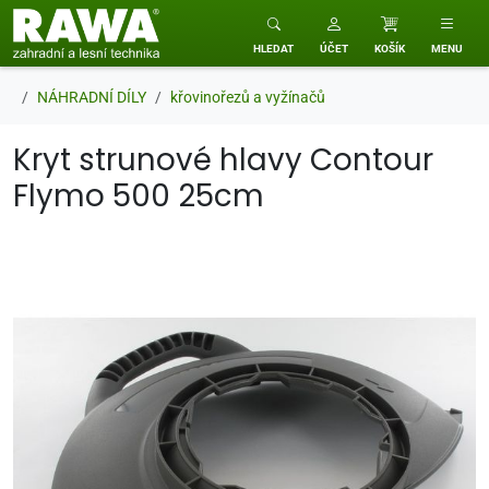
RAWA zahradní a lesní technika
HLEDAT
ÚČET
KOŠÍK
MENU
NÁHRADNÍ DÍLY
křovinořezů a vyžínačů
Kryt strunové hlavy Contour
Flymo 500 25cm