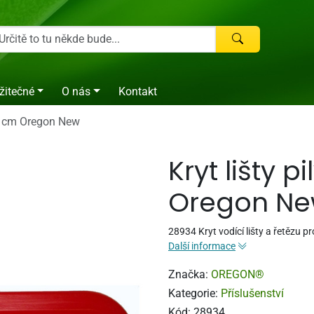
žitečné
O nás
Kontakt
 40 cm Oregon New
Kryt lišty p
Oregon N
28934 Kryt vodící lišty a řetězu 
Další informace
Značka:
OREGON®
Kategorie:
Příslušenství
Kód:
28934