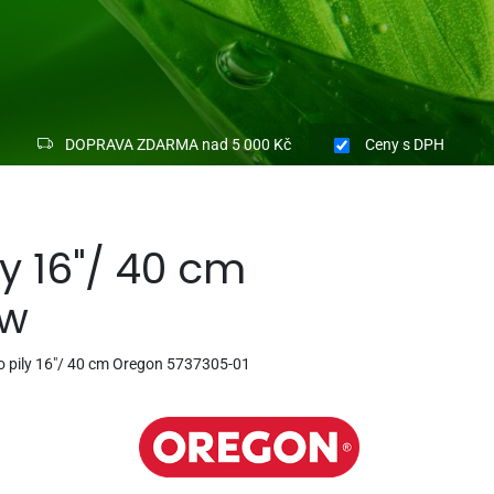
DOPRAVA ZDARMA nad 5 000 Kč
Ceny
s DPH
ily 16"/ 40 cm
ew
pro pily 16"/ 40 cm Oregon 5737305-01