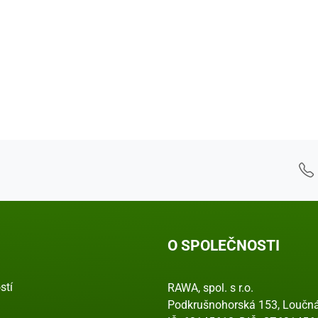
O SPOLEČNOSTI
stí
RAWA, spol. s r.o.
Podkrušnohorská 153, Loučná