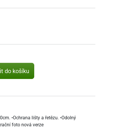
it do košíku
0cm. •Ochrana lišty a řetězu. •Odolný
trační foto nová verze