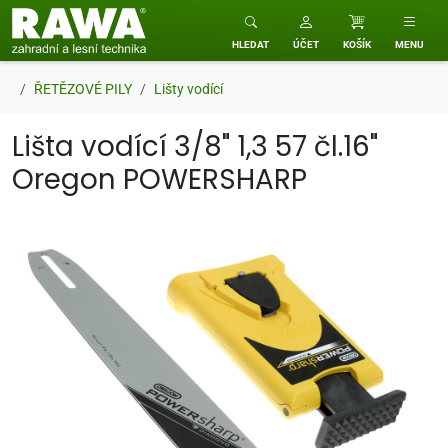
RAWA zahradní a lesní technika
HLEDAT
ÚČET
KOŠÍK
MENU
ŘETĚZOVÉ PILY
Lišty vodící
Lišta vodící 3/8" 1,3 57 čl.16"
Oregon POWERSHARP