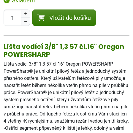
Skladem
Vložit do košíku
Lišta vodící 3/8" 1,3 57 čl.16" Oregon
POWERSHARP
Lišta vodící 3/8" 1,3 57 čl.16" Oregon POWERSHARP
PowerSharp® je unikátní pilový řetěz a jednoduchý systém
přesného ostření. Který uživatelům řetězové pily umožňuje
naostřit řetěz během několika vteřin přímo na pile v průběhu
práce. PowerSharp® je unikátní pilový řetěz a jednoduchý
systém přesného ostření, který uživatelům řetězové pily
umožňuje naostřit řetěz během několika vteřin přímo na pile
v průběhu práce. Od tupého řetězu k ostrému Vám stačí jen
4 vteřiny •K rychlejšímu, snažšímu řezání vedou jen tři kroky.
•Ostřící segment připevněný k liště je lehký, odolný a velmi