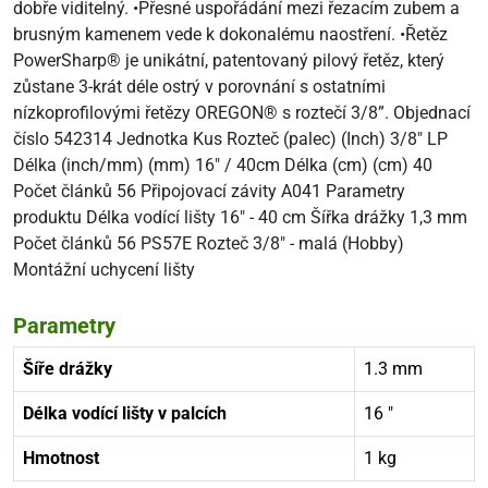
dobře viditelný. •Přesné uspořádání mezi řezacím zubem a
brusným kamenem vede k dokonalému naostření. •Řetěz
PowerSharp® je unikátní, patentovaný pilový řetěz, který
zůstane 3-krát déle ostrý v porovnání s ostatními
nízkoprofilovými řetězy OREGON® s roztečí 3/8”. Objednací
číslo 542314 Jednotka Kus Rozteč (palec) (Inch) 3/8" LP
Délka (inch/mm) (mm) 16" / 40cm Délka (cm) (cm) 40
Počet článků 56 Připojovací závity A041 Parametry
produktu Délka vodící lišty 16" - 40 cm Šířka drážky 1,3 mm
Počet článků 56 PS57E Rozteč 3/8" - malá (Hobby)
Montážní uchycení lišty
Parametry
Šíře drážky
1.3 mm
Délka vodící lišty v palcích
16 "
Hmotnost
1 kg