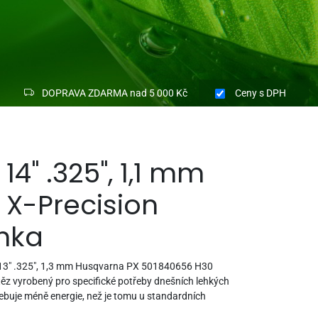
DOPRAVA ZDARMA nad 5 000 Kč
Ceny
s DPH
 14" .325", 1,1 mm
X-Precision
nka
 13" .325", 1,3 mm Husqvarna PX 501840656 H30
etěz vyrobený pro specifické potřeby dnešních lehkých
řebuje méně energie, než je tomu u standardních