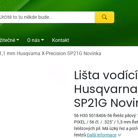
žitečné
O nás
Kontakt
", 1,1 mm Husqvarna X-Precision SP21G Novinka
Lišta vodící
Husqvarna 
SP21G Novi
56 H30 5018406-56 Řetěz pilový
PIXEL / 56 čl. / .325" / 1,3 mm Ř
řetězových pil. Má úzký řez a pot
řetězů
Další informace