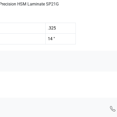
X-Precision HSM Laminate SP21G
.325
14 "
 - Kontaktní údaje