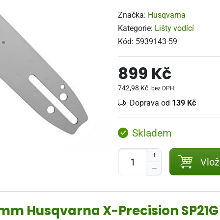
Značka:
Husqvarna
Kategorie:
Lišty vodící
Kód:
5939143-59
899 Kč
742,98 Kč
bez DPH
Doprava od
139 Kč
Skladem
Vlož
 1,1 mm Husqvarna X-Precision SP21