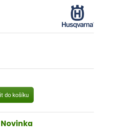
it do košíku
G Novinka