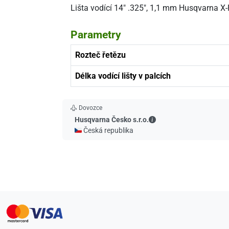
Lišta vodící 14" .325", 1,1 mm Husqvarna 
Parametry
Rozteč řetězu
Délka vodící lišty v palcích
Dovozce
Husqvarna Česko s.r.o.
Husqvarna Česko s.r.o.
🇨🇿 Česká republika