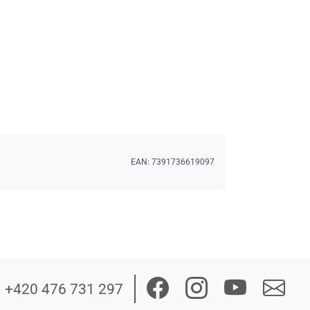
EAN:
7391736619097
+420 476 731 297