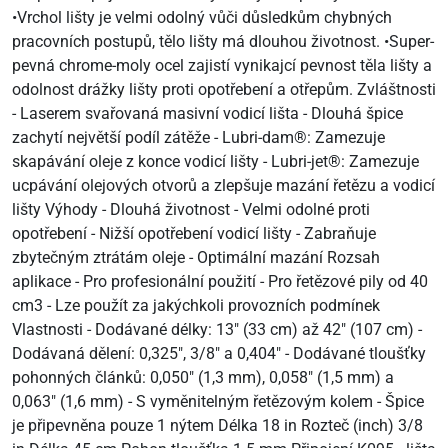
•Vrchol lišty je velmi odolný vůči důsledkům chybných
pracovních postupů, tělo lišty má dlouhou životnost. •Super-
pevná chrome-moly ocel zajistí vynikajcí pevnost těla lišty a
odolnost drážky lišty proti opotřebení a otřepům. Zvláštnosti
- Laserem svařovaná masivní vodicí lišta - Dlouhá špice
zachytí největší podíl zátěže - Lubri-dam®: Zamezuje
skapávání oleje z konce vodicí lišty - Lubri-jet®: Zamezuje
ucpávání olejových otvorů a zlepšuje mazání řetězu a vodicí
lišty Výhody - Dlouhá životnost - Velmi odolné proti
opotřebení - Nižší opotřebení vodicí lišty - Zabraňuje
zbytečným ztrátám oleje - Optimální mazání Rozsah
aplikace - Pro profesionální použití - Pro řetězové pily od 40
cm3 - Lze použít za jakýchkoli provozních podmínek
Vlastnosti - Dodávané délky: 13" (33 cm) až 42" (107 cm) -
Dodávaná dělení: 0,325", 3/8" a 0,404" - Dodávané tloušťky
pohonných článků: 0,050" (1,3 mm), 0,058" (1,5 mm) a
0,063" (1,6 mm) - S vyměnitelným řetězovým kolem - Špice
je připevněna pouze 1 nýtem Délka 18 in Rozteč (inch) 3/8