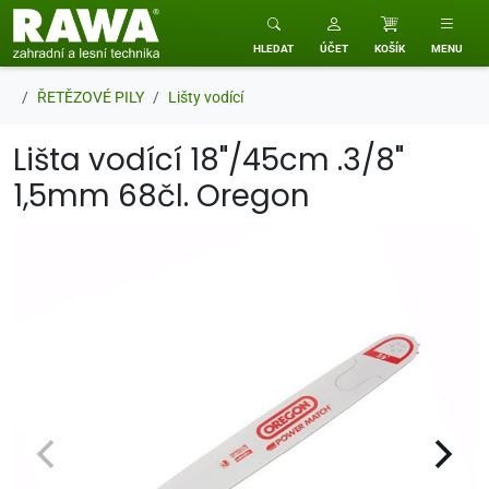
RAWA zahradní a lesní technika
HLEDAT
ÚČET
KOŠÍK
MENU
ŘETĚZOVÉ PILY
Lišty vodící
Lišta vodící 18"/45cm .3/8"
1,5mm 68čl. Oregon