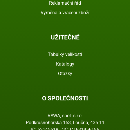
Reklamační řád
Výměna a vrácení zboží
UŽITEČNÉ
Tabulky velikostí
Katalogy
Otázky
O SPOLEČNOSTI
RAWA, spol. s r.o.
Podkrušnohorská 153, Loučná, 435 11
IČ: 63145618, DIČ: CZ631456186