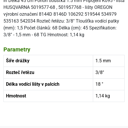
in Délka 45 cm Pohon tloušťka 1.5 mm Připojení K095 - lišta
HUSQVARNA 5019577-68 , 501957768 - lišty OREGON
výrobní označení 8144D 8146D 106292 519544 534979
535163 542034 Rozteč řetězu: 3/8" Tloušťka vodící patky
(mm): 1,5 Počet článků: 68 Délka (cm): 45 Spezifikation:
3/8" - 1,5 mm - 68 TG Hmotnost: 1,14 kg
Parametry
Šíře drážky
1.5 mm
Rozteč řetězu
3/8"
Délka vodící lišty v palcích
18 "
Hmotnost
1,14 kg