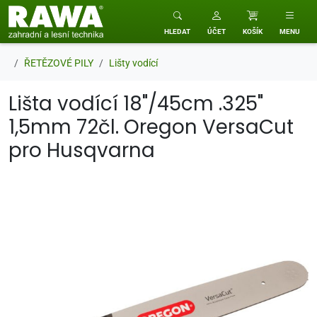
RAWA zahradní a lesní technika
HLEDAT
ÚČET
KOŠÍK
MENU
ŘETĚZOVÉ PILY
Lišty vodící
Lišta vodící 18"/45cm .325"
1,5mm 72čl. Oregon VersaCut
pro Husqvarna