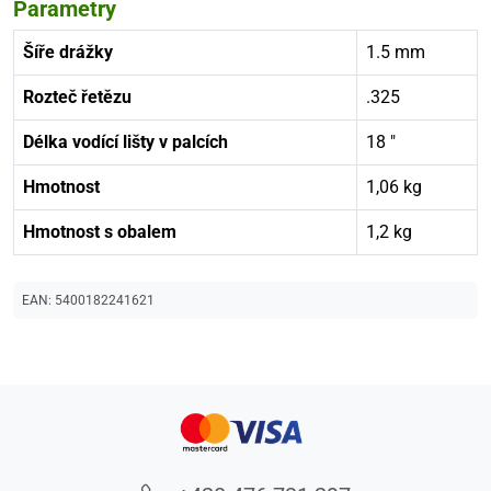
Parametry
Šíře drážky
1.5 mm
Rozteč řetězu
.325
Délka vodící lišty v palcích
18 "
Hmotnost
1,06 kg
Hmotnost s obalem
1,2 kg
EAN:
5400182241621