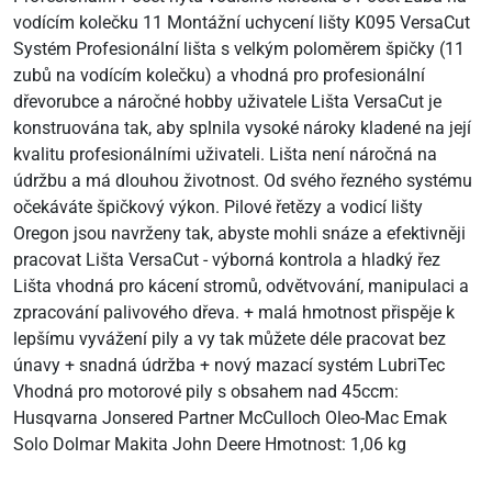
vodícím kolečku 11 Montážní uchycení lišty K095 VersaCut
Systém Profesionální lišta s velkým poloměrem špičky (11
zubů na vodícím kolečku) a vhodná pro profesionální
dřevorubce a náročné hobby uživatele Lišta VersaCut je
konstruována tak, aby splnila vysoké nároky kladené na její
kvalitu profesionálními uživateli. Lišta není náročná na
údržbu a má dlouhou životnost. Od svého řezného systému
očekáváte špičkový výkon. Pilové řetězy a vodicí lišty
Oregon jsou navrženy tak, abyste mohli snáze a efektivněji
pracovat Lišta VersaCut - výborná kontrola a hladký řez
Lišta vhodná pro kácení stromů, odvětvování, manipulaci a
zpracování palivového dřeva. + malá hmotnost přispěje k
lepšímu vyvážení pily a vy tak můžete déle pracovat bez
únavy + snadná údržba + nový mazací systém LubriTec
Vhodná pro motorové pily s obsahem nad 45ccm:
Husqvarna Jonsered Partner McCulloch Oleo-Mac Emak
Solo Dolmar Makita John Deere Hmotnost: 1,06 kg