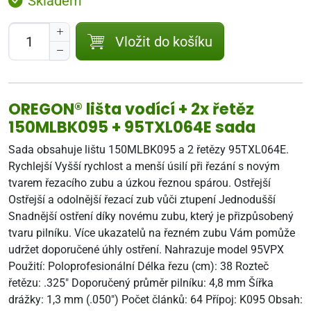
Skladem
Vložit do košíku
OREGON® lišta vodící + 2x řetěz
150MLBK095 + 95TXL064E sada
Sada obsahuje lištu 150MLBK095 a 2 řetězy 95TXL064E.
Rychlejší Vyšší rychlost a menší úsilí při řezání s novým
tvarem řezacího zubu a úzkou řeznou spárou. Ostřejší
Ostřejší a odolnější řezací zub vůči ztupení Jednodušší
Snadnější ostření díky novému zubu, který je přizpůsobený
tvaru pilníku. Více ukazatelů na řezném zubu Vám pomůže
udržet doporučené úhly ostření. Nahrazuje model 95VPX
Použití: Poloprofesionální Délka řezu (cm): 38 Rozteč
řetězu: .325" Doporučený průměr pilníku: 4,8 mm Šířka
drážky: 1,3 mm (.050") Počet článků: 64 Přípoj: K095 Obsah: