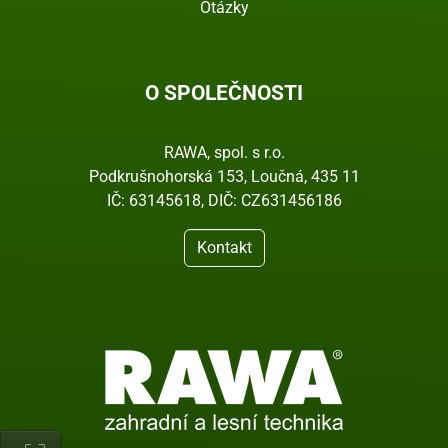
Otázky
O SPOLEČNOSTI
RAWA, spol. s r.o.
Podkrušnohorská 153, Loučná, 435 11
IČ: 63145618, DIČ: CZ631456186
Kontakt