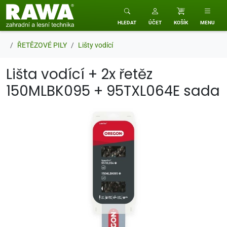
RAWA zahradní a lesní technika
HLEDAT
ÚČET
KOŠÍK
MENU
ŘETĚZOVÉ PILY
Lišty vodící
Lišta vodící + 2x řetěz
150MLBK095 + 95TXL064E sada