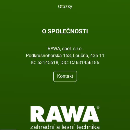
Otázky
O SPOLEČNOSTI
RAWA, spol. s r.o.
Podkrušnohorská 153, Loučná, 435 11
IČ: 63145618, DIČ: CZ631456186
Kontakt