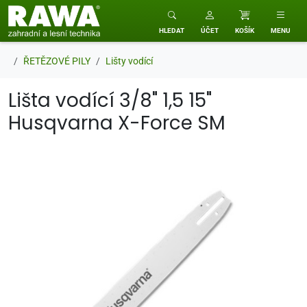
RAWA zahradní a lesní technika
HLEDAT
ÚČET
KOŠÍK
MENU
ŘETĚZOVÉ PILY
Lišty vodící
Lišta vodící 3/8" 1,5 15"
Husqvarna X-Force SM