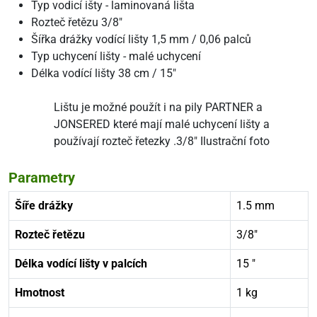
Typ vodicí išty - laminovaná lišta
Rozteč řetězu 3/8"
Šířka drážky vodící lišty 1,5 mm / 0,06 palců
Typ uchycení lišty - malé uchycení
Délka vodící lišty 38 cm / 15"
Lištu je možné použít i na pily PARTNER a
JONSERED které mají malé uchycení lišty a
používají rozteč řetezky .3/8" Ilustrační foto
Parametry
Šíře drážky
1.5 mm
Rozteč řetězu
3/8"
Délka vodící lišty v palcích
15 "
Hmotnost
1 kg