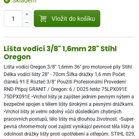
Skladem
Vložit do košíku
Lišta vodící 3/8" 1,6mm 28" Stihl
Oregon
Lišta vodící Oregon 3/8" 1,6mm 36" pro motorové pily Stihl
Délka vodící lišty 28" - 70cm Šířka drážky 1,6 mm Počet
článků 91 E Rozteč 3/8" Použití Profesionální Provedení:
RND Přípoj GRANIT / Oregon: 6 / D025 řetěz 75LPX091E
75DPX091E •Vrchol lišty je zajišten jedním pevným nýtem a
bezpečně spojen s tělem lišty širokými a pevnými drážkami.
•Vrchol lišty je velmi odolný vůči důsledkům chybných
pracovních postupů, tělo lišty má dlouhou životnost. •Super-
pevná chrome-moly ocel zajistí vynikajcí pevnost těla lišty a
odolnost drážky lišty proti opotřebení a otřepům. STIHL 029,