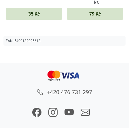
1ks
35 Kč
79 Kč
EAN:
5400182095613
+420 476 731 297