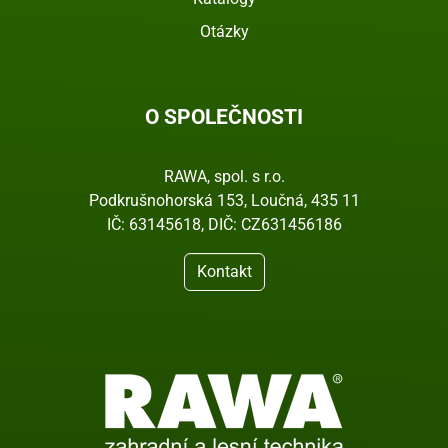
Otázky
O SPOLEČNOSTI
RAWA, spol. s r.o.
Podkrušnohorská 153, Loučná, 435 11
IČ: 63145618, DIČ: CZ631456186
Kontakt