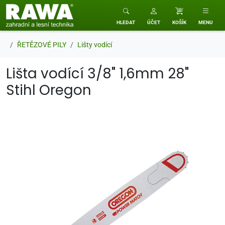
RAWA zahradní a lesní technika
HLEDAT
ÚČET
KOŠÍK
MENU
ŘETĚZOVÉ PILY
Lišty vodící
Lišta vodící 3/8" 1,6mm 28"
Stihl Oregon