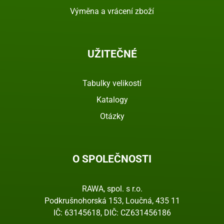
Výměna a vrácení zboží
UŽITEČNÉ
Tabulky velikostí
Katalogy
Otázky
O SPOLEČNOSTI
RAWA, spol. s r.o.
Podkrušnohorská 153, Loučná, 435 11
IČ: 63145618, DIČ: CZ631456186