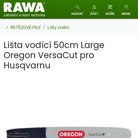
RAWA zahradní a lesní technika
HLEDAT
ÚČET
KOŠÍK
MENU
ŘETĚZOVÉ PILY
Lišty vodící
Lišta vodící 50cm Large
Oregon VersaCut pro
Husqvarnu