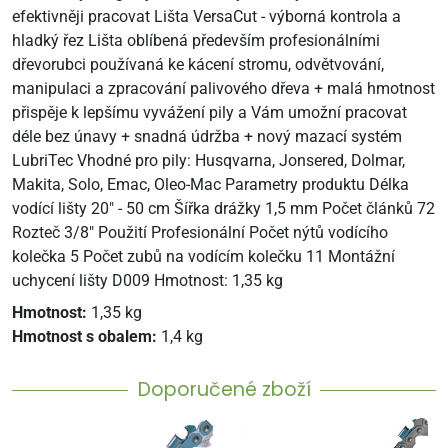
efektivněji pracovat Lišta VersaCut - výborná kontrola a
hladký řez Lišta oblíbená především profesionálními
dřevorubci používaná ke kácení stromu, odvětvování,
manipulaci a zpracování palivového dřeva + malá hmotnost
přispěje k lepšímu vyvážení pily a Vám umožní pracovat
déle bez únavy + snadná údržba + nový mazací systém
LubriTec Vhodné pro pily: Husqvarna, Jonsered, Dolmar,
Makita, Solo, Emac, Oleo-Mac Parametry produktu Délka
vodící lišty 20" - 50 cm Šířka drážky 1,5 mm Počet článků 72
Rozteč 3/8" Použití Profesionální Počet nýtů vodícího
kolečka 5 Počet zubů na vodícím kolečku 11 Montážní
uchycení lišty D009 Hmotnost: 1,35 kg
Hmotnost:
1,35 kg
Hmotnost s obalem:
1,4 kg
Doporučené zboží