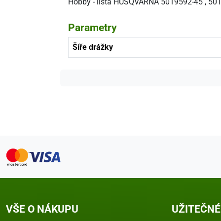
Hobby - lišta HUSQVARNA 5019592-45 , 50
Parametry
Šíře drážky
VŠE O NÁKUPU
UŽITEČNÉ