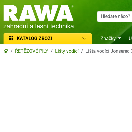
RAWA zahradní a lesní technika
KATALOG ZBOŽÍ
Značky
U
ŘETĚZOVÉ PILY
Lišty vodící
Lišta vodící Jonsered