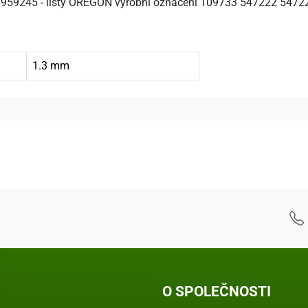
1959245 - lišty OREGON výrobní označení 109733 547222 5472
1.3 mm
O SPOLEČNOSTI