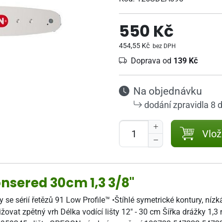
550 Kč
454,55 Kč
bez DPH
Doprava od
139 Kč
Na objednávku
dodání zpravidla 8 
Vlož
onsered 30cm 1,3 3/8"
y se sérií řetězů 91 Low Profile™ •Štíhlé symetrické kontury, n
ovat zpětný vrh Délka vodící lišty 12" - 30 cm Šířka drážky 1,