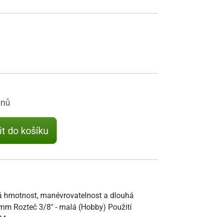
dnů
it do košíku
ízká hmotnost, manévrovatelnost a dlouhá
3 mm Rozteč 3/8" - malá (Hobby) Použití