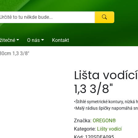
žitečné
O nás
Kontakt
 30cm 1,3 3/8"
Lišta vodí
1,3 3/8"
•Štíhlé symetrické kontury, nízk
•Malý rádius špičky napomáhá sn
Značka:
OREGON®
Kategorie:
Lišty vodící
Kód:
120SDEA095