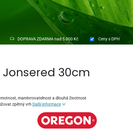
DOPRAVA ZDARMA nad 5 000 Kč
Ceny
s DPH
cí Jonsered 30cm
á hmotnost, manévrovatelnost a dlouhá životnost
ižovat zpětný vrh
Další informace