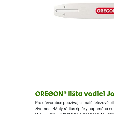
OREGON® lišta vodící J
Pro dřevorubce používající malé řetězové pil
životnost •Malý rádius špičky napomáhá sniž