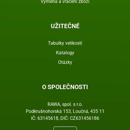
Výměna a vrácení zboží
UŽITEČNÉ
Tabulky velikostí
Katalogy
Otázky
O SPOLEČNOSTI
RAWA, spol. s r.o.
Podkrušnohorská 153, Loučná, 435 11
IČ: 63145618, DIČ: CZ631456186