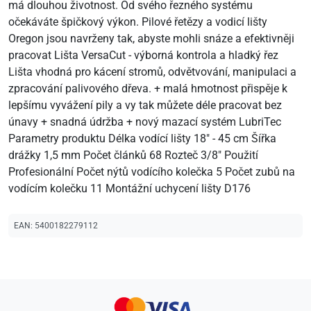
má dlouhou životnost. Od svého řezného systému
očekáváte špičkový výkon. Pilové řetězy a vodicí lišty
Oregon jsou navrženy tak, abyste mohli snáze a efektivněji
pracovat Lišta VersaCut - výborná kontrola a hladký řez
Lišta vhodná pro kácení stromů, odvětvování, manipulaci a
zpracování palivového dřeva. + malá hmotnost přispěje k
lepšímu vyvážení pily a vy tak můžete déle pracovat bez
únavy + snadná údržba + nový mazací systém LubriTec
Parametry produktu Délka vodící lišty 18" - 45 cm Šířka
drážky 1,5 mm Počet článků 68 Rozteč 3/8" Použití
Profesionální Počet nýtů vodícího kolečka 5 Počet zubů na
vodícím kolečku 11 Montážní uchycení lišty D176
EAN:
5400182279112