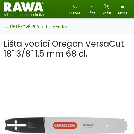
RAWA zahradní a lesní technika
HLEDAT
ÚČET
KOŠÍK
MENU
ŘETĚZOVÉ PILY
Lišty vodící
Lišta vodící Oregon VersaCut
18" 3/8" 1,5 mm 68 čl.