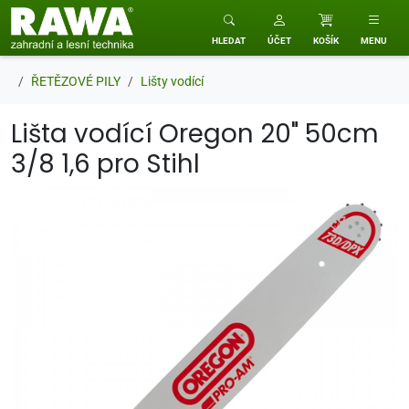
RAWA zahradní a lesní technika
HLEDAT
ÚČET
KOŠÍK
MENU
ŘETĚZOVÉ PILY
Lišty vodící
Lišta vodící Oregon 20" 50cm
3/8 1,6 pro Stihl