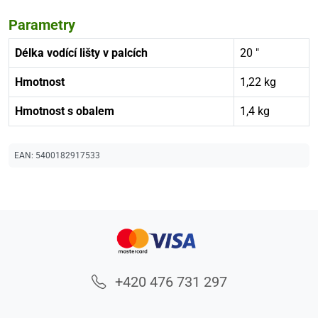
Parametry
Délka vodící lišty v palcích
20 "
Hmotnost
1,22 kg
Hmotnost s obalem
1,4 kg
EAN:
5400182917533
+420 476 731 297