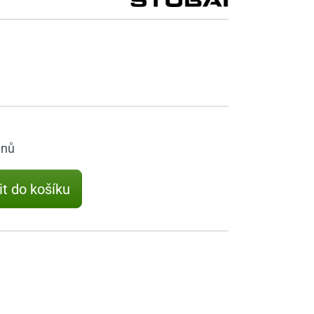
dnů
it do košíku