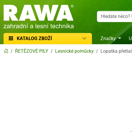
RAWA zahradní a lesní technika
KATALOG ZBOŽÍ
Značky
U
ŘETĚZOVÉ PILY
Lesnické pomůcky
Lopatka přetl