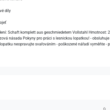
vé díly
ojeť
ní: Schaft komplett aus geschmiedetem Vollstahl Hmotnost: 2,80
ová násada Pokyny pro práci s lesnickou lopatkou! - obsluhuje 
lopatku neopravujte svařováním - poškozené nářadí vyměňte - p