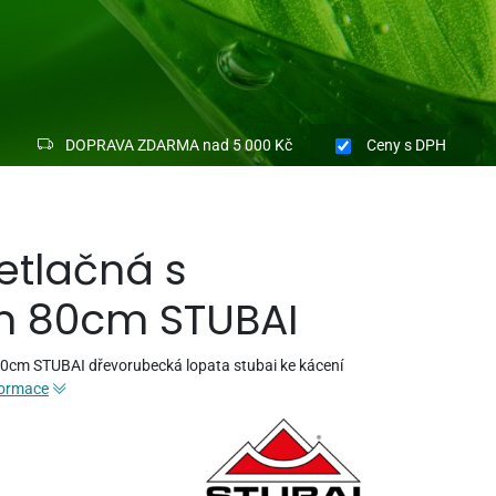
DOPRAVA ZDARMA nad 5 000 Kč
Ceny
s DPH
etlačná s
 80cm STUBAI
0cm STUBAI dřevorubecká lopata stubai ke kácení
formace