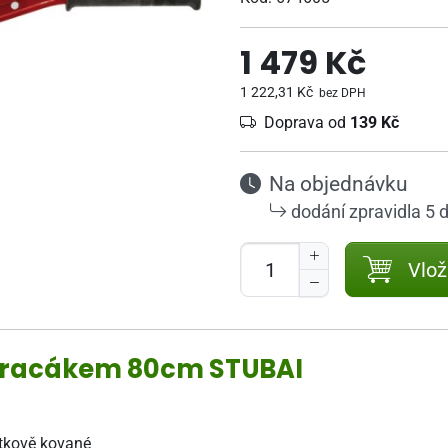
1 479 Kč
1 222,31 Kč
bez DPH
Doprava od
139 Kč
Na objednávku
dodání zpravidla 5 
Vlož
obracákem 80cm STUBAI
ustkově kované