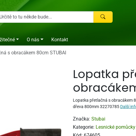
žitečné
O nás
Kontakt
ačná s obracákem 80cm STUBAI
Lopatka př
obracákem
Lopatka přetlačná s obracákem 8
dřeva 800mm 32270785
Další in
Značka:
Stubai
Kategorie:
Lesnické pomůcky
Kód:
674605