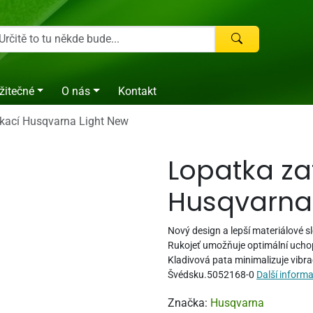
žitečné
O nás
Kontakt
ukací Husqvarna Light New
Lopatka za
Husqvarna
Nový design a lepší materiálové s
Rukojeť umožňuje optimální uchop
Kladivová pata minimalizuje vibra
Švédsku.5052168-0
Další inform
Značka:
Husqvarna