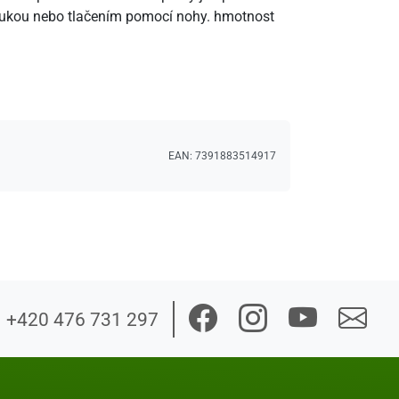
í rukou nebo tlačením pomocí nohy. hmotnost
EAN:
7391883514917
+420 476 731 297