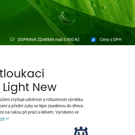
DOPRAVA ZDARMA nad 5 000 Kč
Ceny
s DPH
tloukací
 Light New
ložení zvyšuje odolnost a robustnost výrobku.
ení a přední zuby se lépe zaseknou do dřeva.
ce na rukou při práci s klínem. Vyrobeno ve
ace