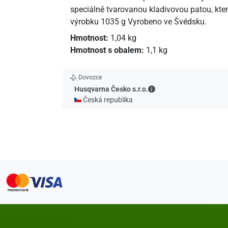
speciálně tvarovanou kladivovou patou, kter
výrobku 1035 g Vyrobeno ve Švédsku.
Hmotnost:
1,04 kg
Hmotnost s obalem:
1,1 kg
Dovozce
Husqvarna Česko s.r.o.
Husqvarna Česko s.r.o.
🇨🇿 Česká republika