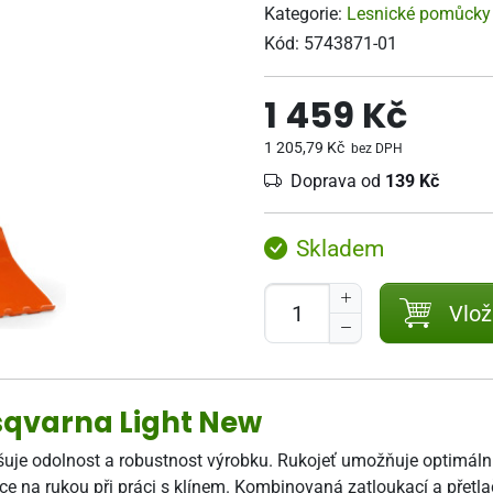
Kategorie:
Lesnické pomůcky
Kód:
5743871-01
1 459 Kč
1 205,79 Kč
bez DPH
Doprava od
139 Kč
Skladem
Vlož
sqvarna Light New
yšuje odolnost a robustnost výrobku. Rukojeť umožňuje optimáln
ce na rukou při práci s klínem. Kombinovaná zatloukací a přetla