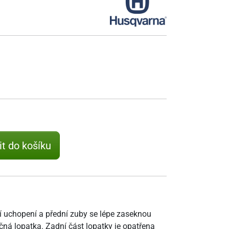
it do košíku
í uchopení a přední zuby se lépe zaseknou
čná lopatka. Zadní část lopatky je opatřena