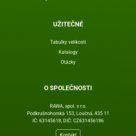
UŽITEČNÉ
Tabulky velikostí
Katalogy
Otázky
O SPOLEČNOSTI
RAWA, spol. s r.o.
Podkrušnohorská 153, Loučná, 435 11
IČ: 63145618, DIČ: CZ631456186
Kontakt