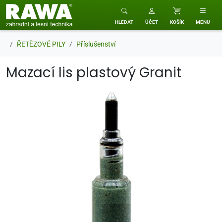
RAWA zahradní a lesní technika
HLEDAT
ÚČET
KOŠÍK
MENU
ŘETĚZOVÉ PILY
Příslušenství
Mazací lis plastový Granit