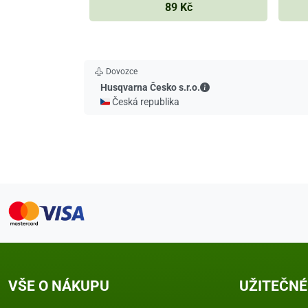
89 Kč
Dovozce
Husqvarna Česko s.r.o.
Husqvarna Česko s.r.o.
🇨🇿 Česká republika
VŠE O NÁKUPU
UŽITEČNÉ