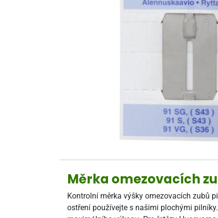
Měrka omezovacích zub
Kontrolní měrka výšky omezovacích zubů pi
ostření používejte s našimi plochými piln