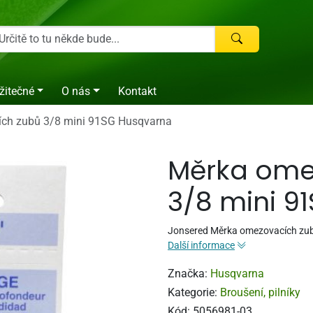
žitečné
O nás
Kontakt
ch zubů 3/8 mini 91SG Husqvarna
Měrka ome
3/8 mini 9
Jonsered Měrka omezovacích zu
Další informace
Značka:
Husqvarna
Kategorie:
Broušení, pilníky
Kód:
5056981-03