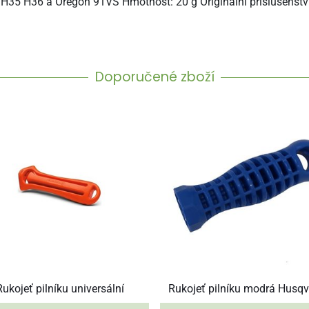
H35 H36 a Oregon 91VS Hmotnost: 20 g Originální příslušenství
Doporučené zboží
Rukojeť pilníku universální
Rukojeť pilníku modrá Husq