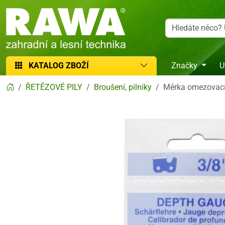
RAWA zahradní a lesní technika
KATALOG ZBOŽÍ
Značky
U
ŘETĚZOVÉ PILY
Broušení, pilníky
Měrka omezovací