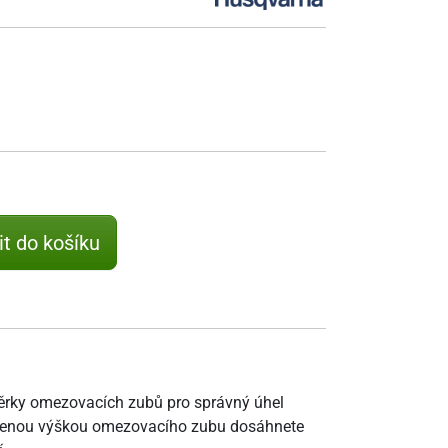
it do košíku
ěrky omezovacích zubů pro správný úhel
tavenou výškou omezovacího zubu dosáhnete