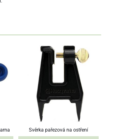
.
varna
Svěrka pařezová na ostření