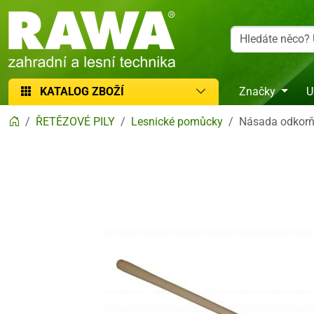
RAWA zahradní a lesní technika
KATALOG ZBOŽÍ
Značky
U
ŘETĚZOVÉ PILY
Lesnické pomůcky
Násada odkorň