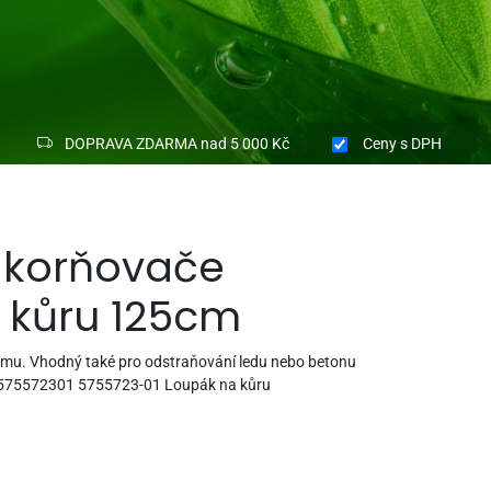
DOPRAVA ZDARMA nad 5 000 Kč
Ceny
s DPH
korňovače
 kůru 125cm
omu. Vhodný také pro odstraňování ledu nebo betonu
575572301 5755723-01 Loupák na kůru