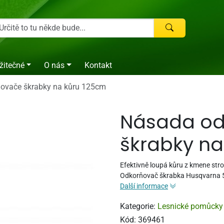
žitečné
O nás
Kontakt
ovače škrabky na kůru 125cm
Násada od
škrabky na
Efektivně loupá kůru z kmene str
Odkorňovač škrabka Husqvarna 
Další informace
Kategorie:
Lesnické pomůcky
Kód:
369461