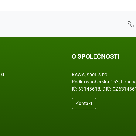
O SPOLEČNOSTI
stí
RAWA, spol. s r.o.
Podkrušnohorská 153, Loučná
IČ: 63145618, DIČ: CZ631456
Kontakt