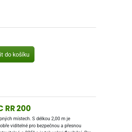
it do košíku
C RR 200
pných místech. S délkou 2,00 m je
dobře viditelné pro bezpečnou a přesnou