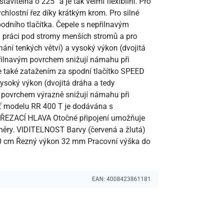
vitelná o 225° a je tak velmi flexibilní. Pro
ychlostní řez díky krátkým krom. Pro silné
odního tlačítka. Čepele s nepřilnavým
u práci pod stromy menších stromů a pro
hání tenkých větví) a vysoký výkon (dvojitá
epřilnavým povrchem snižují námahu při
te také zatažením za spodní tlačítko SPEED
ysoký výkon (dvojitá dráha a tedy
 povrchem výrazně snižují námahu při
ť modelu RR 400 T je dodávána s
 ŘEZACÍ HLAVA Otočné připojení umožňuje
měry. VIDITELNOST Barvy (červená a žlutá)
a 200 cm Řezný výkon 32 mm Pracovní výška do
EAN:
4008423861181