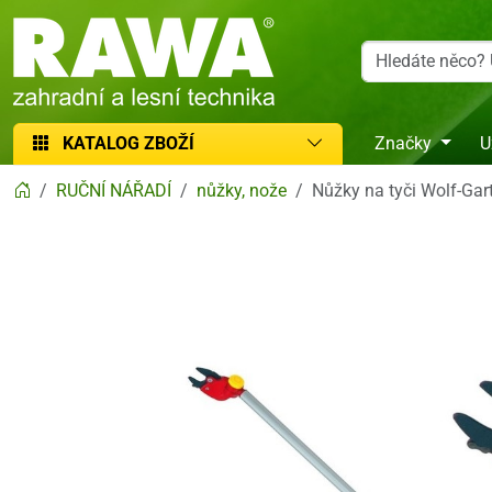
RAWA zahradní a lesní technika
KATALOG ZBOŽÍ
Značky
U
RUČNÍ NÁŘADÍ
nůžky, nože
Nůžky na tyči Wolf-G