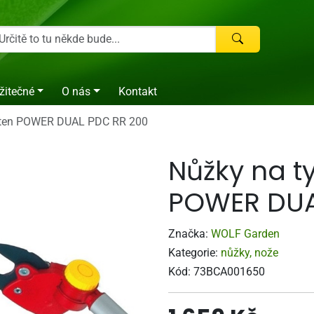
žitečné
O nás
Kontakt
arten POWER DUAL PDC RR 200
Nůžky na t
POWER DUA
Značka:
WOLF Garden
Kategorie:
nůžky, nože
Kód:
73BCA001650