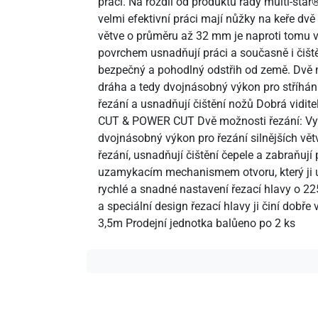
práci. Na rozdíl od produktů řady multi-star
velmi efektivní práci mají nůžky na keře dvě 
větve o průměru až 32 mm je naproti tomu v
povrchem usnadňují práci a současně i čišt
bezpečný a pohodlný odstřih od země. Dvě mo
dráha a tedy dvojnásobný výkon pro stříhání
řezání a usnadňují čištění nožů Dobrá vidi
CUT & POWER CUT Dvě možnosti řezání: Vysok
dvojnásobný výkon pro řezání silnějších 
řezání, usnadňují čištění čepele a zabraň
uzamykacím mechanismem otvoru, který ji
rychlé a snadné nastavení řezací hlavy o 2
a speciální design řezací hlavy ji činí dob
3,5m Prodejní jednotka balůeno po 2 ks