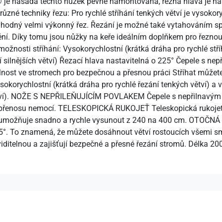
® je násada těchto nůžek pevně namontována, řezná hlava je nasta
různé techniky řezu: Pro rychlé stříhání tenkých větví je vysokor
hodný velmi výkonný řez. Řezání je možné také vytahováním sp
ění. Díky tomu jsou nůžky na keře ideálním doplňkem pro řezno
žnosti stříhání: Vysokorychlostní (krátká dráha pro rychlé stří
 silnějších větví) Řezací hlava nastavitelná o 225° Čepele s n
telnost ve stromech pro bezpečnou a přesnou práci Stříhat může
orychlostní (krátká dráha pro rychlé řezání tenkých větví) a v
větví). NOŽE S NEPŘILEŇUJÍCÍM POVLAKEM Čepele s nepřilnavým
ují přenosu nemocí. TELESKOPICKÁ RUKOJEŤ Teleskopická rukoje
 umožňuje snadno a rychle vysunout z 240 na 400 cm. OTOČNÁ
25°. To znamená, že můžete dosáhnout větví rostoucích všemi s
ře viditelnou a zajišťují bezpečné a přesné řezání stromů. Délk