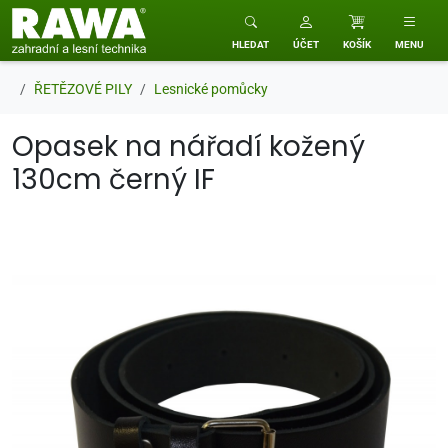
RAWA zahradní a lesní technika
HLEDAT
ÚČET
KOŠÍK
MENU
ŘETĚZOVÉ PILY
Lesnické pomůcky
Opasek na nářadí kožený
130cm černý IF