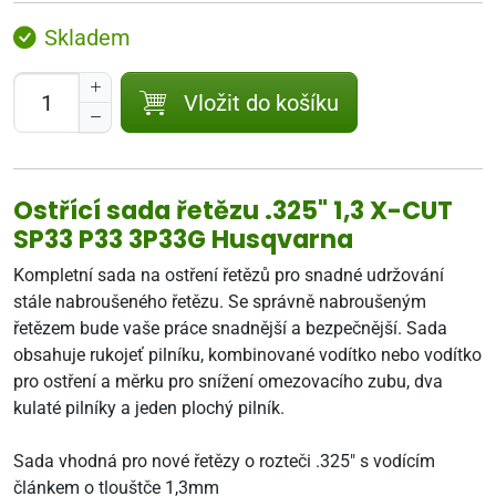
Skladem
Vložit do košíku
Ostřící sada řetězu .325" 1,3 X-CUT
SP33 P33 3P33G Husqvarna
Kompletní sada na ostření řetězů pro snadné udržování
stále nabroušeného řetězu. Se správně nabroušeným
řetězem bude vaše práce snadnější a bezpečnější. Sada
obsahuje rukojeť pilníku, kombinované vodítko nebo vodítko
pro ostření a měrku pro snížení omezovacího zubu, dva
kulaté pilníky a jeden plochý pilník.
Sada vhodná pro nové řetězy o rozteči .325" s vodícím
článkem o tlouštče 1,3mm