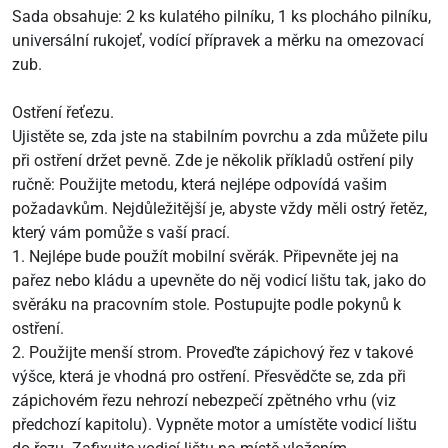
Sada obsahuje: 2 ks kulatého pilníku, 1 ks plocháho pilníku,
universální rukojeť, vodící přípravek a měrku na omezovací
zub.
Ostření řeťezu.
Ujistěte se, zda jste na stabilním povrchu a zda můžete pilu
při ostření držet pevně. Zde je několik příkladů ostření pily
ručně: Použijte metodu, která nejlépe odpovídá vašim
požadavkům. Nejdůležitější je, abyste vždy měli ostrý řetěz,
který vám pomůže s vaší prací.
1. Nejlépe bude použít mobilní svěrák. Připevněte jej na
pařez nebo kládu a upevněte do něj vodicí lištu tak, jako do
svěráku na pracovním stole. Postupujte podle pokynů k
ostření.
2. Použijte menší strom. Proveďte zápichový řez v takové
výšce, která je vhodná pro ostření. Přesvědčte se, zda při
zápichovém řezu nehrozí nebezpečí zpětného vrhu (viz
předchozí kapitolu). Vypněte motor a umístěte vodicí lištu