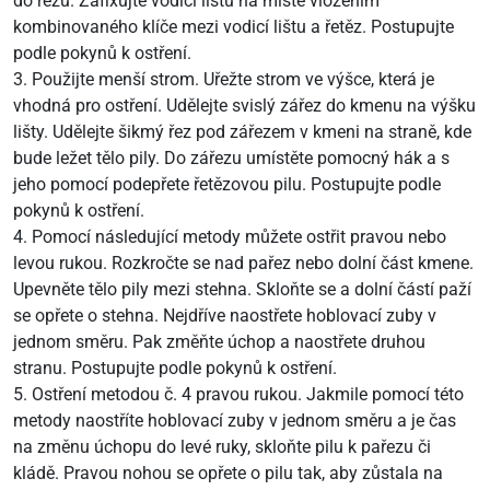
do řezu. Zafixujte vodicí lištu na místě vložením
kombinovaného klíče mezi vodicí lištu a řetěz. Postupujte
podle pokynů k ostření.
3. Použijte menší strom. Uřežte strom ve výšce, která je
vhodná pro ostření. Udělejte svislý zářez do kmenu na výšku
lišty. Udělejte šikmý řez pod zářezem v kmeni na straně, kde
bude ležet tělo pily. Do zářezu umístěte pomocný hák a s
jeho pomocí podepřete řetězovou pilu. Postupujte podle
pokynů k ostření.
4. Pomocí následující metody můžete ostřit pravou nebo
levou rukou. Rozkročte se nad pařez nebo dolní část kmene.
Upevněte tělo pily mezi stehna. Skloňte se a dolní částí paží
se opřete o stehna. Nejdříve naostřete hoblovací zuby v
jednom směru. Pak změňte úchop a naostřete druhou
stranu. Postupujte podle pokynů k ostření.
5. Ostření metodou č. 4 pravou rukou. Jakmile pomocí této
metody naostříte hoblovací zuby v jednom směru a je čas
na změnu úchopu do levé ruky, skloňte pilu k pařezu či
kládě. Pravou nohou se opřete o pilu tak, aby zůstala na