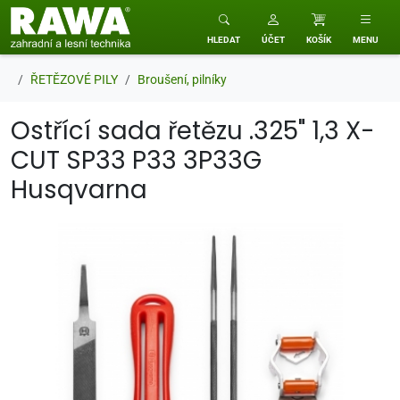
RAWA zahradní a lesní technika
HLEDAT
ÚČET
KOŠÍK
MENU
ŘETĚZOVÉ PILY
Broušení, pilníky
Ostřící sada řetězu .325" 1,3 X-
CUT SP33 P33 3P33G
Husqvarna