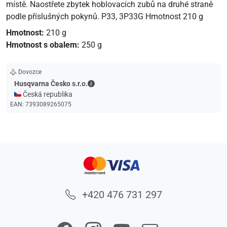
místě. Naostřete zbytek hoblovacích zubů na druhé straně
podle příslušných pokynů. P33, 3P33G Hmotnost 210 g
Hmotnost:
210 g
Hmotnost s obalem:
250 g
Dovozce
Husqvarna Česko s.r.o. - Kontaktní údaje
Husqvarna Česko s.r.o.
🇨🇿 Česká republika
EAN:
7393089265075
+420 476 731 297