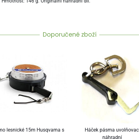
Hmotnost: 146 g. Originální náhradní díl.
Doporučené zboží
o lesnické 15m Husqvarna s
Háček pásma uvolňovac
náhradní