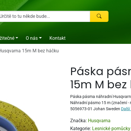
žitečné
O nás
Kontakt
Husqvarna 15m M bez háčku
Páska pás
15m M bez
Páska pásma náhradní Husqvarn
Náhradní pásmo 15 m (značení - 
5056973-01 Johan Sweden
Další
Značka:
Husqvarna
Kategorie:
Lesnické pomůcky