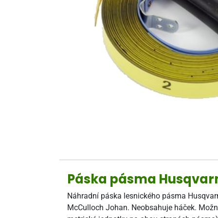
Páska pásma Husqvarn
Náhradní páska lesnického pásma Husqvarna
McCulloch Johan. Neobsahuje háček. Možnost