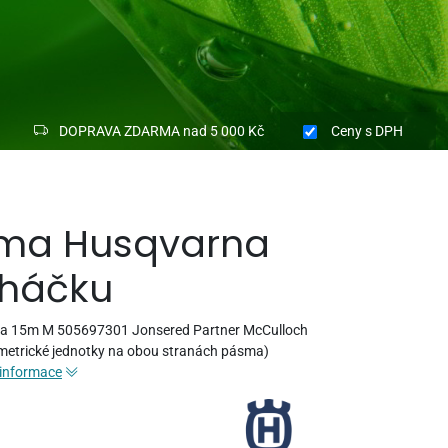
DOPRAVA ZDARMA nad 5 000 Kč
Ceny
s DPH
ma Husqvarna
 háčku
a 15m M 505697301 Jonsered Partner McCulloch
metrické jednotky na obou stranách pásma)
 informace