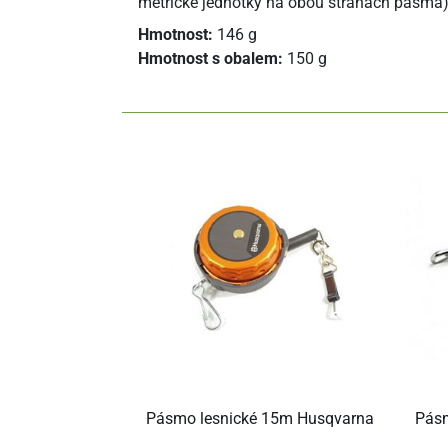
metrické jednotky na obou stranách pásma) 
Hmotnost:
146 g
Hmotnost s obalem:
150 g
Pásmo lesnické 15m Husqvarna
Pásm