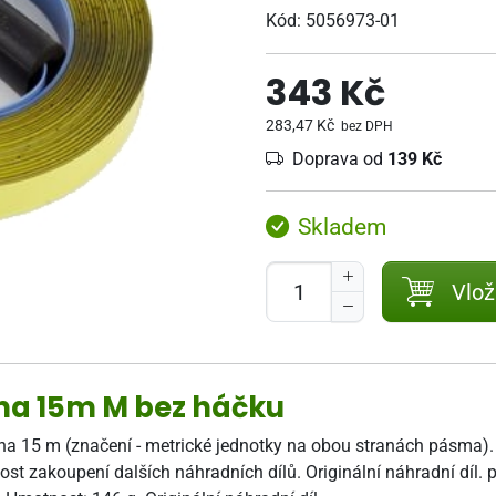
Kód:
5056973-01
343 Kč
283,47 Kč
bez DPH
Doprava od
139 Kč
Skladem
Vlož
a 15m M bez háčku
 15 m (značení - metrické jednotky na obou stranách pásma). 
 zakoupení dalších náhradních dílů. Originální náhradní díl. 