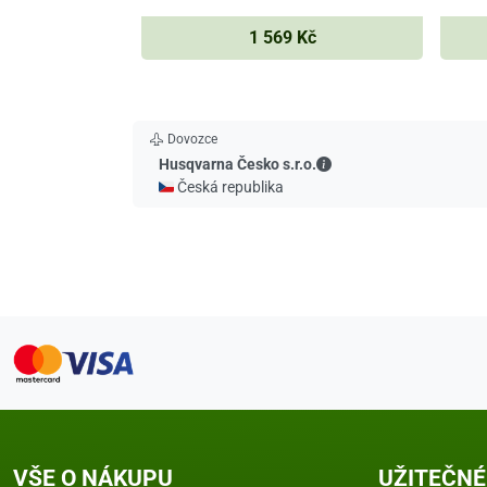
1 569 Kč
Dovozce
Husqvarna Česko s.r.o.
Husqvarna Česko s.r.o.
🇨🇿 Česká republika
VŠE O NÁKUPU
UŽITEČNÉ