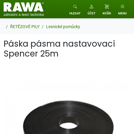
RAWA zahradní a lesní technika
HLEDAT
ÚČET
KOŠÍK
MENU
ŘETĚZOVÉ PILY
Lesnické pomůcky
Páska pásma nastavovací
Spencer 25m