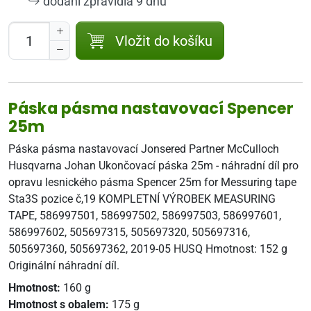
dodání zpravidla 9 dnů
Vložit do košíku
Páska pásma nastavovací Spencer
25m
Páska pásma nastavovací Jonsered Partner McCulloch
Husqvarna Johan Ukončovací páska 25m - náhradní díl pro
opravu lesnického pásma Spencer 25m for Messuring tape
Sta3S pozice č,19 KOMPLETNÍ VÝROBEK MEASURING
TAPE, 586997501, 586997502, 586997503, 586997601,
586997602, 505697315, 505697320, 505697316,
505697360, 505697362, 2019-05 HUSQ Hmotnost: 152 g
Originální náhradní díl.
Hmotnost:
160 g
Hmotnost s obalem:
175 g