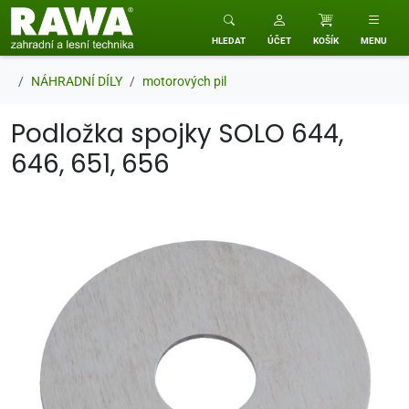
RAWA zahradní a lesní technika
HLEDAT
ÚČET
KOŠÍK
MENU
NÁHRADNÍ DÍLY
motorových pil
Podložka spojky SOLO 644,
646, 651, 656