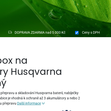
DOPRAVA ZDARMA nad 5 000 Kč
Ceny
s DPH
box na
ry Husqvarna
ný
 přepravu a skladování Husqvarna baterií, nabíječky
krabice je vhodná k ochraně až 3 akumulátory a nebo 2
ou přepravu
Další informace