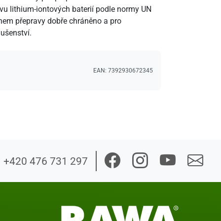
ravu lithium-iontových baterií podle normy UN
 během přepravy dobře chráněno a pro
lušenství.
EAN:
7392930672345
+420 476 731 297