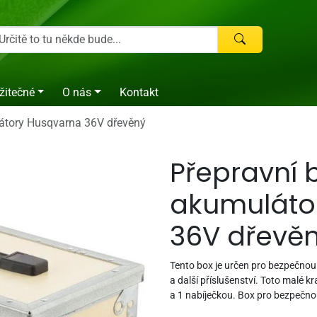
žitečné
O nás
Kontakt
átory Husqvarna 36V dřevěný
Přepravní 
akumuláto
36V dřevě
Tento box je určen pro bezpečnou
a další příslušenství. Toto malé 
a 1 nabíječkou. Box pro bezpečn