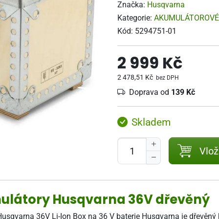
Značka:
Husqvarna
Kategorie:
AKUMULÁTOROVÉ
Kód:
5294751-01
2 999 Kč
2 478,51 Kč
bez DPH
Doprava od
139 Kč
Skladem
Vlož
mulátory Husqvarna 36V dřevěný
Husqvarna 36V Li-Ion Box na 36 V baterie Husqvarna je dřevěný