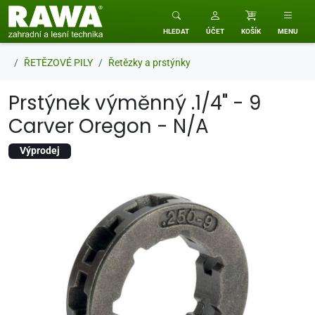
RAWA zahradní a lesní technika
HLEDAT
ÚČET
KOŠÍK
MENU
ŘETĚZOVÉ PILY
Řetězky a prstýnky
Prstýnek výměnný .1/4" - 9
Carver Oregon - N/A
Výprodej