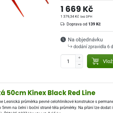
1 669 Kč
1 379,34 Kč
bez DPH
Doprava od
139 Kč
Na objednávku
dodání zpravidla 6 
Vlož
 50cm Kinex Black Red Line
 Lesnická průměrka pevné celohliníkové konstrukce s permanen
o 5mm na čelní i boční straně těla průměrky. Na přání lze dodat