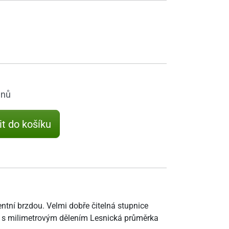
dnů
it do košíku
tní brzdou. Velmi dobře čitelná stupnice
 i s milimetrovým dělením Lesnická průměrka