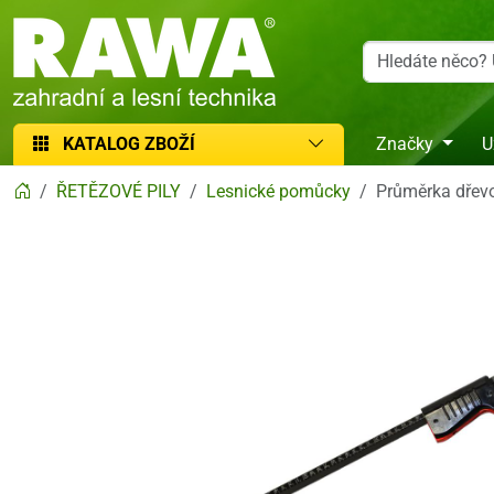
RAWA zahradní a lesní technika
KATALOG ZBOŽÍ
Značky
U
ŘETĚZOVÉ PILY
Lesnické pomůcky
Průměrka dřev