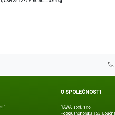
, ČSN 25 1277 Hmotnost: 0.65 kg
O SPOLEČNOSTI
stí
RAWA, spol. s r.o.
Podkrušnohorská 153, Loučná