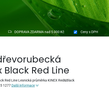
DOPRAVA ZDARMA nad 5 000 Kč
Ceny
s DPH
dřevorubecká
 Black Red Line
ack Red Line Lesnická průměrka KINEX Red&Black
25 1277
Další informace