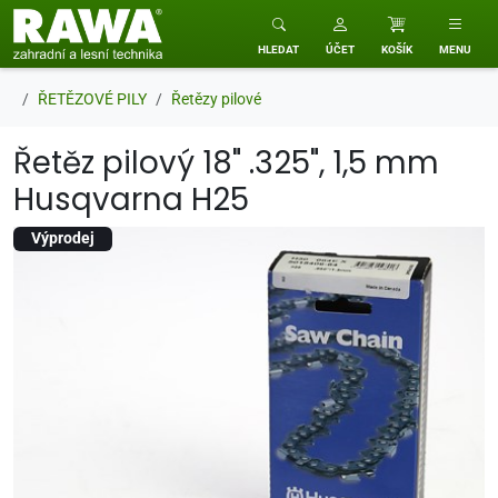
RAWA zahradní a lesní technika
HLEDAT
ÚČET
KOŠÍK
MENU
ŘETĚZOVÉ PILY
Řetězy pilové
Řetěz pilový 18" .325", 1,5 mm
Husqvarna H25
Výprodej