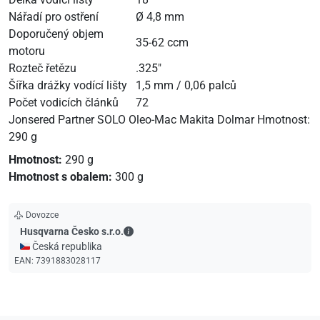
Nářadí pro ostření
Ø 4,8 mm
Doporučený objem
35-62 ccm
motoru
Rozteč řetězu
.325"
Šířka drážky vodící lišty
1,5 mm / 0,06 palců
Počet vodicích článků
72
Jonsered Partner SOLO Oleo-Mac Makita Dolmar Hmotnost:
290 g
Hmotnost:
290 g
Hmotnost s obalem:
300 g
Dovozce
Husqvarna Česko s.r.o. - Kontaktní údaje
Husqvarna Česko s.r.o.
🇨🇿 Česká republika
EAN:
7391883028117