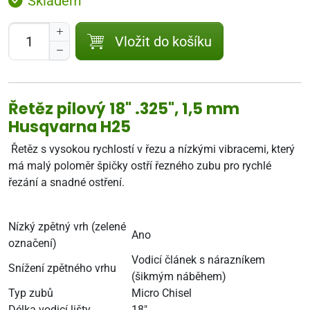
Skladem
Vložit do košíku
Řetěz pilový 18" .325", 1,5 mm
Husqvarna H25
Řetěz s vysokou rychlostí v řezu a nízkými vibracemi, který
má malý poloměr špičky ostří řezného zubu pro rychlé
řezání a snadné ostření.
Nízký zpětný vrh (zelené
Ano
označení)
Vodicí článek s nárazníkem
Snížení zpětného vrhu
(šikmým náběhem)
Typ zubů
Micro Chisel
Délka vodicí lišty
18"