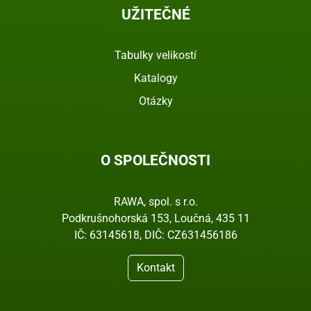
UŽITEČNÉ
Tabulky velikostí
Katalogy
Otázky
O SPOLEČNOSTI
RAWA, spol. s r.o.
Podkrušnohorská 153, Loučná, 435 11
IČ: 63145618, DIČ: CZ631456186
Kontakt