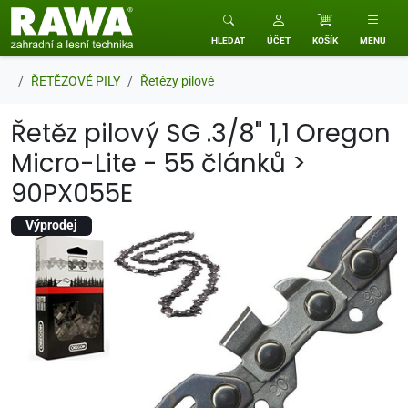
RAWA zahradní a lesní technika
HLEDAT
ÚČET
KOŠÍK
MENU
ŘETĚZOVÉ PILY
Řetězy pilové
Řetěz pilový SG .3/8" 1,1 Oregon
Micro-Lite - 55 článků >
90PX055E
Výprodej