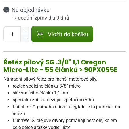
Na objednávku
dodání zpravidla 9 dnů
Vložit do košíku
Řetěz pilový SG .3/8" 1,1 Oregon
Micro-Lite - 55 článků > 90PX055E
Náhradní pilový řetěz pro menší motorové pily.
rozteč vodícího článku 3/8" micro
šíře vodícího článku 1,1 mm
speciální zub zamezující zpětnému vrhu
LubriLink ™ pomáhá udržet olej, kde je to potřeba - na
řetězu
LubriWell® olejové otvory pomáhají nést olej kolem
celé délce drážky vodící lišty