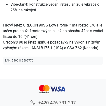
Vibe-Ban® konstrukce vedení řetězu snižuje vibrace o
25% na rukojeti
Pilový řetěz OREGON 90SG Low Profile ™ má rozteč 3/8 a je
určen pro použití motorových pil až do obsahu 42cc s vodící
lištou do 16 "(41 cm)
Oregon® 90sg řetěz splňuje požadavky na výkon s nízkým
zpětným rázem - ANSI B175.1 (USA) a CSA Z62 (Kanada)
EAN:
5400182509776
+420 476 731 297