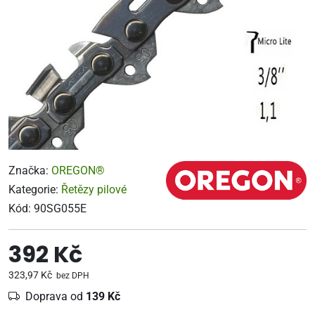
Značka:
OREGON®
Kategorie:
Řetězy pilové
Kód:
90SG055E
392 Kč
323,97 Kč
bez DPH
Doprava od
139 Kč