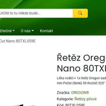
žitečné
O nás
Kontakt
dCut Nano 80TXL059E
Řetěz Ore
Nano 80TX
Lišta vodící + 1x řetěz Oregon sada
mm Počet článků 59 Rozteč 325" 
Značka:
OREGON®
Kategorie:
Řetězy pilové
Kód:
80TXL059E