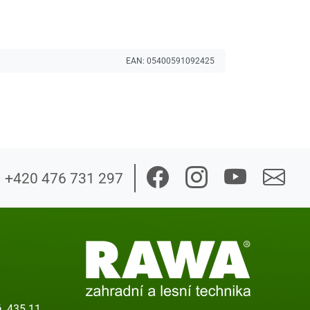
EAN:
05400591092425
+420 476 731 297
, 435 11