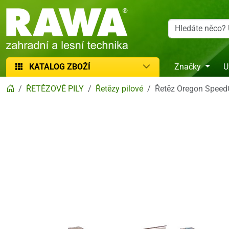
RAWA zahradní a lesní technika
KATALOG ZBOŽÍ
Značky
U
ŘETĚZOVÉ PILY
Řetězy pilové
Řetěz Oregon Spee