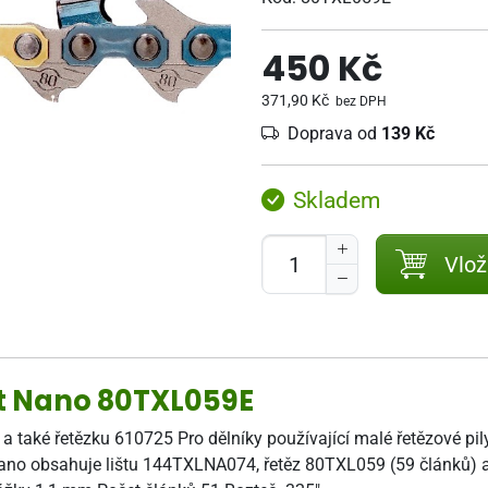
450 Kč
371,90 Kč
bez DPH
Doprava od
139 Kč
Skladem
Vlož
t Nano 80TXL059E
E a také řetězku 610725 Pro dělníky používající malé řetězové 
o obsahuje lištu 144TXLNA074, řetěz 80TXL059 (59 článků) a ř