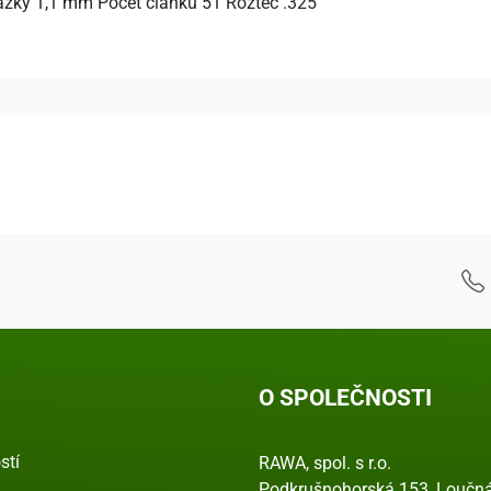
drážky 1,1 mm Počet článků 51 Rozteč .325"
O SPOLEČNOSTI
stí
RAWA, spol. s r.o.
Podkrušnohorská 153, Loučná