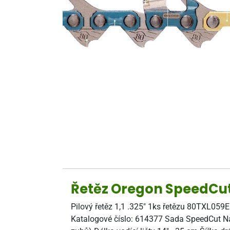
Řetěz Oregon SpeedCu
Pilový řetěz 1,1 .325" 1ks řetězu 80TXL059
Katalogové číslo: 614377 Sada SpeedCut Nan