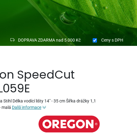
DOPRAVA ZDARMA nad 5 000 Kč
Ceny
s DPH
gon SpeedCut
L059E
 Stihl Délka vodící lišty 14" - 35 cm Šířka drážky 1,1
- malá
Další informace