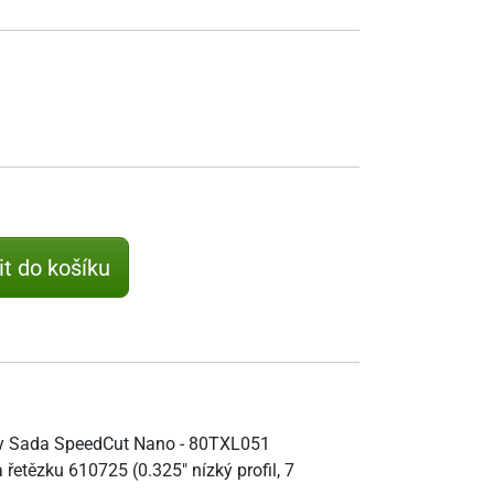
it do košíku
pily Sada SpeedCut Nano - 80TXL051
etězku 610725 (0.325" nízký profil, 7