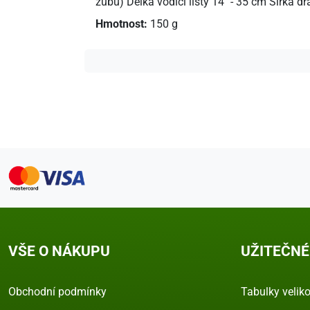
zubů) Délka vodící lišty 14" - 35 cm Šířka 
Hmotnost:
150 g
VŠE O NÁKUPU
UŽITEČNÉ
Obchodní podmínky
Tabulky veliko