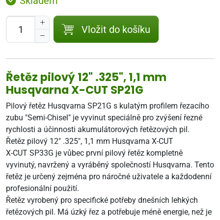
Skladem
Vložit do košíku
Řetěz pilový 12" .325", 1,1 mm
Husqvarna X-CUT SP21G
Pilový řetěz Husqvarna SP21G s kulatým profilem řezacího
zubu "Semi-Chisel" je vyvinut speciálně pro zvýšení řezné
rychlosti a účinnosti akumulátorových řetězových pil.
Řetěz pilový 12" .325", 1,1 mm Husqvarna X-CUT
X-CUT SP33G je vůbec první pilový řetěz kompletně
vyvinutý, navržený a vyráběný společností Husqvarna. Tento
řetěz je určený zejména pro náročné uživatele a každodenní
profesionální použití.
Řetěz vyrobený pro specifické potřeby dnešních lehkých
řetězových pil. Má úzký řez a potřebuje méně energie, než je