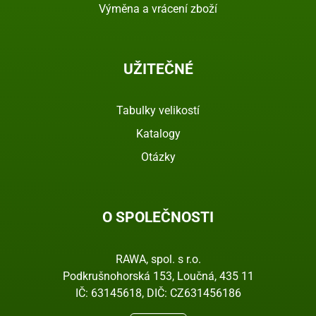
Výměna a vrácení zboží
UŽITEČNÉ
Tabulky velikostí
Katalogy
Otázky
O SPOLEČNOSTI
RAWA, spol. s r.o.
Podkrušnohorská 153, Loučná, 435 11
IČ: 63145618, DIČ: CZ631456186