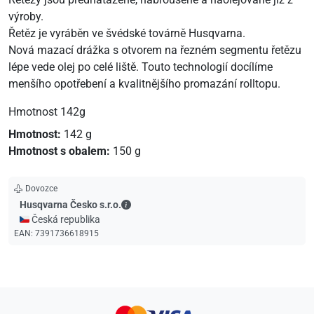
výroby.
Řetěz je vyráběn ve švédské továrně Husqvarna.
Nová mazací drážka s otvorem na řezném segmentu řetězu
lépe vede olej po celé liště. Touto technologií docílíme
menšího opotřebení a kvalitnějšího promazání rolltopu.
Hmotnost 142g
Hmotnost:
142 g
Hmotnost s obalem:
150 g
Dovozce
Husqvarna Česko s.r.o. - Kontaktní údaje
Husqvarna Česko s.r.o.
🇨🇿 Česká republika
EAN:
7391736618915