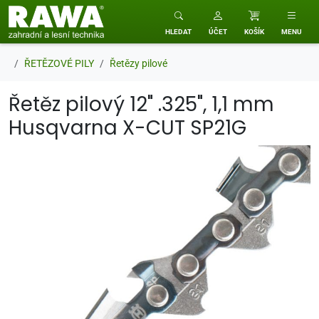
RAWA zahradní a lesní technika
HLEDAT
ÚČET
KOŠÍK
MENU
ŘETĚZOVÉ PILY
Řetězy pilové
Řetěz pilový 12" .325", 1,1 mm
Husqvarna X-CUT SP21G