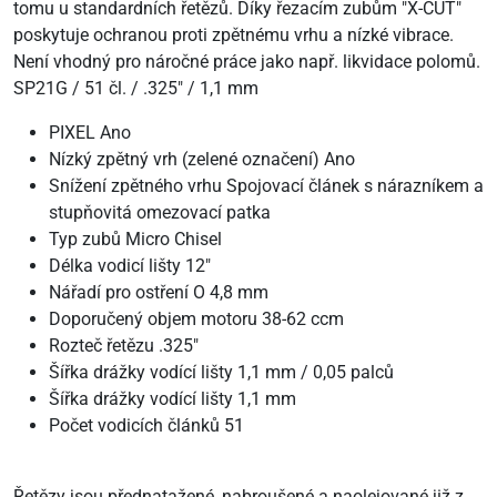
tomu u standardních řetězů. Díky řezacím zubům "X-CUT"
poskytuje ochranou proti zpětnému vrhu a nízké vibrace.
Není vhodný pro náročné práce jako např. likvidace polomů.
SP21G / 51 čl. / .325" / 1,1 mm
PIXEL Ano
Nízký zpětný vrh (zelené označení) Ano
Snížení zpětného vrhu Spojovací článek s nárazníkem a
stupňovitá omezovací patka
Typ zubů Micro Chisel
Délka vodicí lišty 12"
Nářadí pro ostření O 4,8 mm
Doporučený objem motoru 38-62 ccm
Rozteč řetězu .325"
Šířka drážky vodící lišty 1,1 mm / 0,05 palců
Šířka drážky vodící lišty 1,1 mm
Počet vodicích článků 51
Řetězy jsou přednatažené, nabroušené a naolejované již z